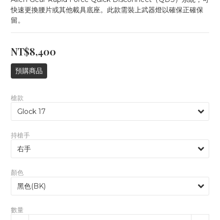
快速更換腰片或其他載具底座。此款需裝上武器燈以確保正確保
留。
NT$8,400
預購商品
槍款
持槍手
顏色
數量