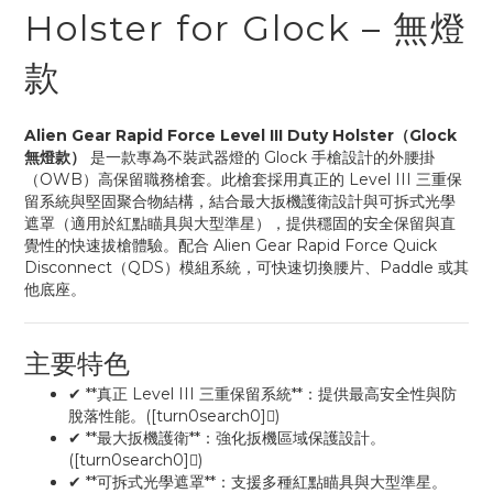
Holster for Glock – 無燈
款
Alien Gear Rapid Force Level III Duty Holster（Glock
無燈款）
是一款專為不裝武器燈的 Glock 手槍設計的外腰掛
（OWB）高保留職務槍套。此槍套採用真正的 Level III 三重保
留系統與堅固聚合物結構，結合最大扳機護衛設計與可拆式光學
遮罩（適用於紅點瞄具與大型準星），提供穩固的安全保留與直
覺性的快速拔槍體驗。配合 Alien Gear Rapid Force Quick
Disconnect（QDS）模組系統，可快速切換腰片、Paddle 或其
他底座。
主要特色
✔ **真正 Level III 三重保留系統**：提供最高安全性與防
脫落性能。([turn0search0])
✔ **最大扳機護衛**：強化扳機區域保護設計。
([turn0search0])
✔ **可拆式光學遮罩**：支援多種紅點瞄具與大型準星。