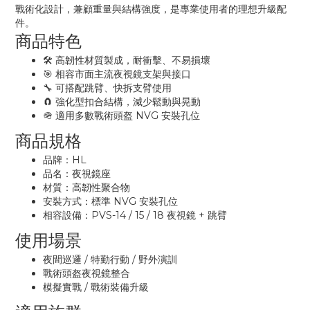
戰術化設計，兼顧重量與結構強度，是專業使用者的理想升級配
件。
商品特色
🛠 高韌性材質製成，耐衝擊、不易損壞
🎯 相容市面主流夜視鏡支架與接口
🔧 可搭配跳臂、快拆支臂使用
🧲 強化型扣合結構，減少鬆動與晃動
🪖 適用多數戰術頭盔 NVG 安裝孔位
商品規格
品牌：HL
品名：夜視鏡座
材質：高韌性聚合物
安裝方式：標準 NVG 安裝孔位
相容設備：PVS-14 / 15 / 18 夜視鏡 + 跳臂
使用場景
夜間巡邏 / 特勤行動 / 野外演訓
戰術頭盔夜視鏡整合
模擬實戰 / 戰術裝備升級