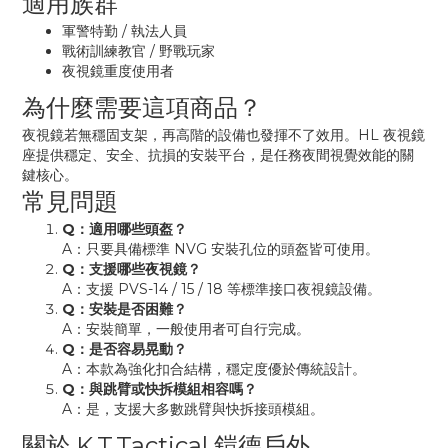
適用族群
軍警特勤 / 執法人員
戰術訓練教官 / 野戰玩家
夜視鏡重度使用者
為什麼需要這項商品？
夜視鏡若無穩固支架，再高階的設備也發揮不了效用。HL 夜視鏡
座提供穩定、安全、抗損的安裝平台，是任務夜間視覺效能的關
鍵核心。
常見問題
Q：適用哪些頭盔？
A：只要具備標準 NVG 安裝孔位的頭盔皆可使用。
Q：支援哪些夜視鏡？
A：支援 PVS-14 / 15 / 18 等標準接口夜視鏡設備。
Q：安裝是否困難？
A：安裝簡單，一般使用者可自行完成。
Q：是否容易晃動？
A：本款為強化扣合結構，穩定度優於傳統設計。
Q：與跳臂或快拆模組相容嗎？
A：是，支援大多數跳臂與快拆接頭模組。
關於 K.T.Tactical 鎧德戶外