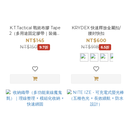
K.T.Tactical 戰術布膠 Tape
KRYDEX 快速釋放金屬扣/
2（多用途固定膠帶｜裝備強
腰封快扣
化必備）
NT$145
NT$600
NT$150
NT$918
9.7折
6.5折