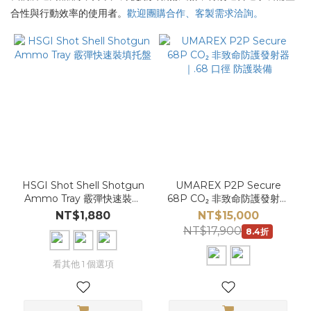
合性與行動效率的使用者。
歡迎團購合作、客製需求洽詢。
HSGI Shot Shell Shotgun
UMAREX P2P Secure
Ammo Tray 霰彈快速裝填
68P CO₂ 非致命防護發射器
托盤
｜.68 口徑 防護裝備
NT$1,880
NT$15,000
NT$17,900
8.4折
看其他 1 個選項