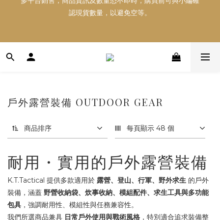
多平台銷售，商品資訊及數量恐不即時，購買前可與小編確
好東西跟好朋友分享～推薦好友一同享100元購物金！！！
認現貨數量，以避免空等。
多平台銷售，商品資訊及數量恐不即時，購買前可與小編確
認現貨數量，以避免空等。
戶外露營裝備 OUTDOOR GEAR
商品排序
每頁顯示 48 個
耐用・實用的戶外露營裝備
K.T.Tactical 提供多款適用於
露營、登山、行軍、野外求生
的戶外
裝備，涵蓋
野營收納袋、炊事收納、模組配件、求生工具與多功能
包具
，強調耐用性、模組性與任務兼容性。
我們所選商品兼具
日常戶外使用與戰術風格
，特別適合追求裝備整