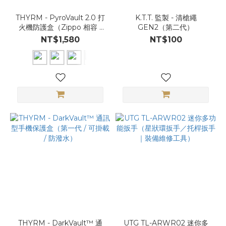
THYRM - PyroVault 2.0 打
K.T.T. 監製 - 清槍繩
火機防護盒（Zippo 相容 /
GEN2（第二代）
防水氣密 / 可掛載）
NT$1,580
NT$100
THYRM - DarkVault™ 通
UTG TL-ARWR02 迷你多