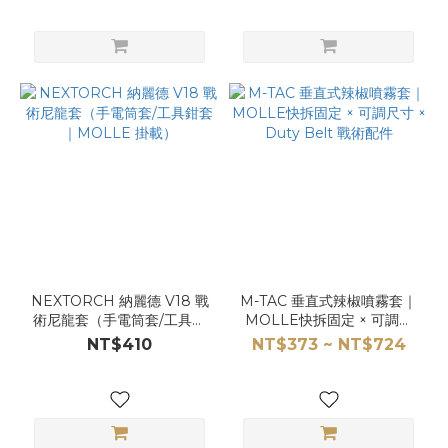
NEXTORCH 納麗德 V18 戰
M-TAC 垂直式辣椒噴霧套｜
術尼龍套（手電筒套/工具鉗
MOLLE快拆固定 × 可調尺
套｜MOLLE 掛載）
寸 × Duty Belt 戰術配件
NT$410
NT$373 ~ NT$724