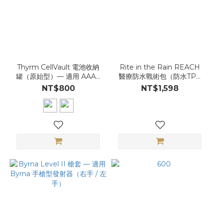
Thyrm CellVault 電池收納
Rite in the Rain REACH
罐（原始型）— 適用 AAA /
醫療防水戰術包（防水TPU
AA / CR123 多用途收納
｜急救裝備收納）(P797)
NT$800
NT$1,598