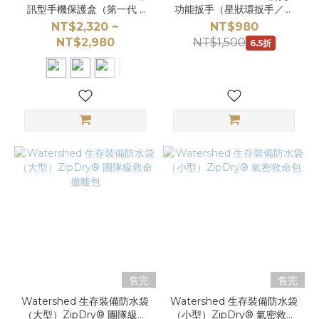
訊型手機保護盒（第一代 /
功能扳手（星狀環扳手／托
可掛載 / 防潑水）
桿扳手｜裝備維修工具）
NT$2,320 ~
NT$980
NT$2,980
NT$1,500
6.5折
售完
售完
Watershed 生存裝備防水袋
Watershed 生存裝備防水袋
（大型）ZipDry® 團隊級救
（小型）ZipDry® 氣密救命