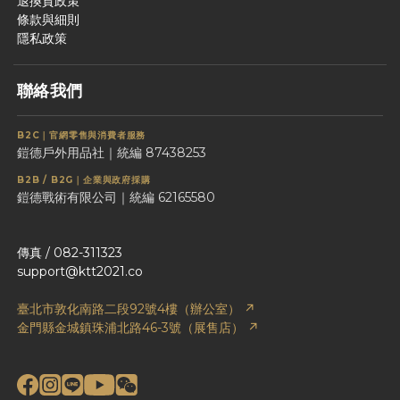
退換貨政策
條款與細則
隱私政策
聯絡我們
B2C｜官網零售與消費者服務
鎧德戶外用品社｜統編 87438253
B2B / B2G｜企業與政府採購
鎧德戰術有限公司｜統編 62165580
傳真 / 082-311323
support@ktt2021.co
臺北市敦化南路二段92號4樓（辦公室） ↗
金門縣金城鎮珠浦北路46-3號（展售店） ↗