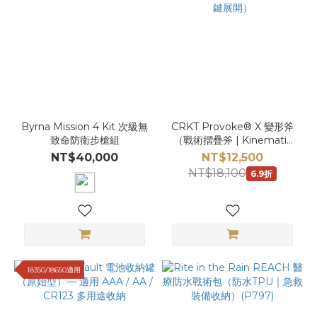
Byrna Mission 4 Kit 次級無
CRKT Provoke® X 變形斧
致命防衛步槍組
（戰術摺疊斧 | Kinematic
一鍵展開）
NT$40,000
NT$12,500
NT$18,100
6.9折
18350/18650適用