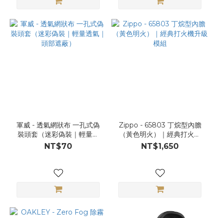
軍威 - 透氣網狀布 一孔式偽
Zippo - 65803 丁烷型內膽
裝頭套（迷彩偽裝｜輕量透
（黃色明火）｜經典打火機
氣｜頭部遮蔽）
升級模組
NT$70
NT$1,650