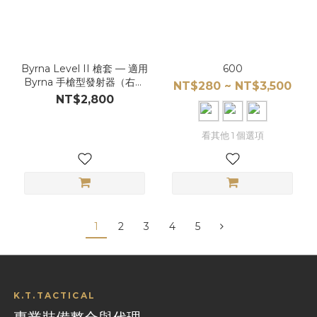
Byrna Level II 槍套 — 適用
600
Byrna 手槍型發射器（右手
NT$280 ~ NT$3,500
/ 左手）
NT$2,800
看其他 1 個選項
1
2
3
4
5
K.T.TACTICAL