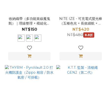
收納織帶（多功能束線魔鬼
NITE IZE - 可充電式螢光棒
氈）｜理線整理 × 模組化收
（五種色光 × 長效續航 × 防
納 × 快速綁固
水設計）
NT$150
NT$420
NT$480
8.8折