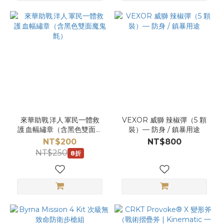
來華助戰 洋人 軍民一體救
VEXOR 威獅 辣椒彈（5 顆
護 血幅繡章（含黑色雙面魔
裝）— 防身 / 鎮暴用途
鬼氈）
NT$200
NT$800
NT$250
8折