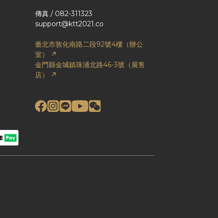
傳真 / 082-311323
support@ktt2021.co
臺北市敦化南路二段92號4樓（辦公
室） ↗
金門縣金城鎮珠浦北路46-3號（展售
店） ↗