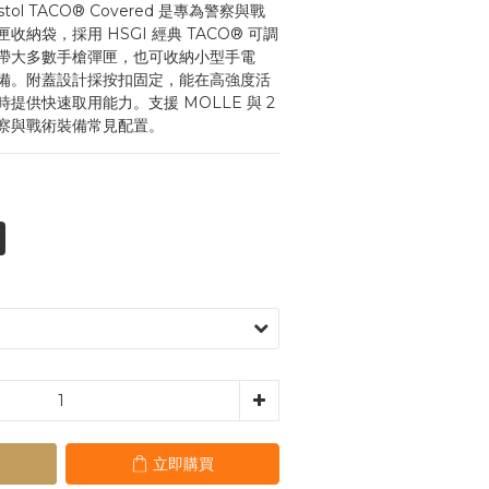
 Pistol TACO® Covered 是專為警察與戰
納袋，採用 HSGI 經典 TACO® 可調
帶大多數手槍彈匣，也可收納小型手電
備。附蓋設計採按扣固定，能在高強度活
提供快速取用能力。支援 MOLLE 與 2 
察與戰術裝備常見配置。
立即購買