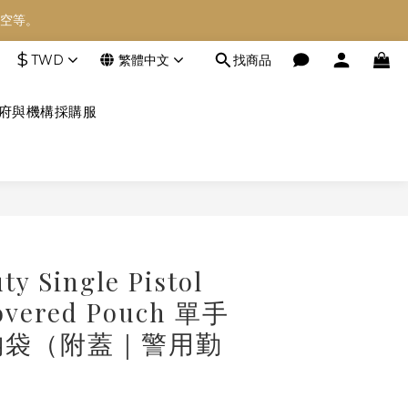
空等。
空等。
$
TWD
繁體中文
找商品
空等。
府與機構採購服
立即購買
ty Single Pistol
vered Pouch 單手
納袋（附蓋｜警用勤