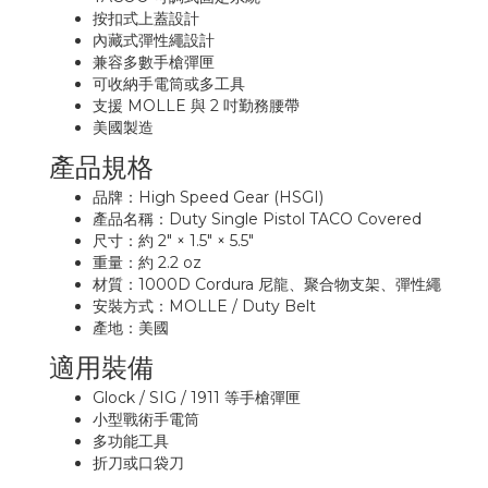
按扣式上蓋設計
內藏式彈性繩設計
兼容多數手槍彈匣
可收納手電筒或多工具
支援 MOLLE 與 2 吋勤務腰帶
美國製造
產品規格
品牌：High Speed Gear (HSGI)
產品名稱：Duty Single Pistol TACO Covered
尺寸：約 2" × 1.5" × 5.5"
重量：約 2.2 oz
材質：1000D Cordura 尼龍、聚合物支架、彈性繩
安裝方式：MOLLE / Duty Belt
產地：美國
適用裝備
Glock / SIG / 1911 等手槍彈匣
小型戰術手電筒
多功能工具
折刀或口袋刀