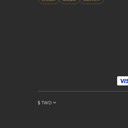
$
TWD