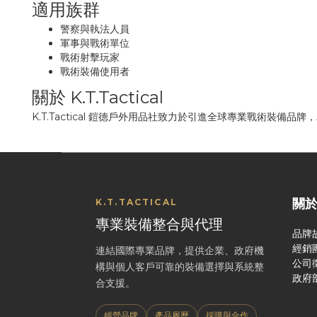
適用族群
警察與執法人員
軍事與戰術單位
戰術射擊玩家
戰術裝備使用者
關於 K.T.Tactical
K.T.Tactical 鎧德戶外用品社致力於引進全球專業戰術裝備
關
K.T.TACTICAL
專業裝備整合與代理
品牌
經銷
連結國際專業品牌，提供企業、政府機
公司
構與個人客戶可靠的裝備選擇與系統整
政府
合支援。
經營品牌
產品履歷
採購與合作