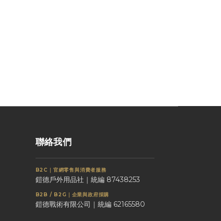
聯絡我們
B2C｜官網零售與消費者服務
鎧德戶外用品社｜統編 87438253
B2B / B2G｜企業與政府採購
鎧德戰術有限公司｜統編 62165580