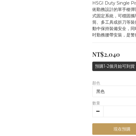
HSGI Duty Single
術勤務設計的單手槍彈匣收
式固定系統，可穩固攜
筒、多工具或折刀等裝
動中保持裝備安全，同時
吋勤務腰帶安裝，是警
NT$2,040
預購1-2個月始可到貨
顏色
數量
現在預購