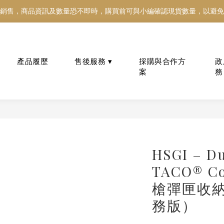
銷售，商品資訊及數量恐不即時，購買前可與小編確認現貨數量，以避免
銷售，商品資訊及數量恐不即時，購買前可與小編確認現貨數量，以避免
好東西跟好朋友分享～推薦好友一同享100元購物金！！！
銷售，商品資訊及數量恐不即時，購買前可與小編確認現貨數量，以避免
政
會員制度與專屬回饋
抗彈板履歷查詢 Ballistic
Membership Benefits
Plate Passport
務
HSGI – Du
TACO® Co
槍彈匣收
務版）