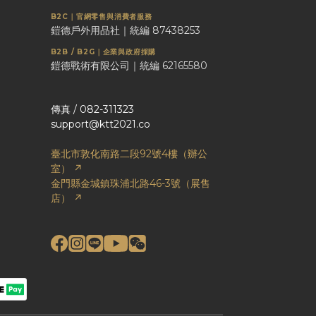
B2C｜官網零售與消費者服務
鎧德戶外用品社｜統編 87438253
B2B / B2G｜企業與政府採購
鎧德戰術有限公司｜統編 62165580
傳真 / 082-311323
support@ktt2021.co
臺北市敦化南路二段92號4樓（辦公
室） ↗
金門縣金城鎮珠浦北路46-3號（展售
店） ↗