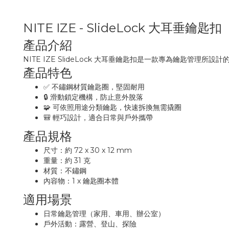
NITE IZE - SlideLock 大耳垂
產品介紹
NITE IZE SlideLock 大耳垂鑰匙扣是一款專為鑰匙
產品特色
✅ 不鏽鋼材質鑰匙圈，堅固耐用
🔒 滑動鎖定機構，防止意外脫落
🧩 可依照用途分類鑰匙，快速拆換無需撬圈
🎒 輕巧設計，適合日常與戶外攜帶
產品規格
尺寸：約 72 x 30 x 12 mm
重量：約 31 克
材質：不鏽鋼
內容物：1 x 鑰匙圈本體
適用場景
日常鑰匙管理（家用、車用、辦公室）
戶外活動：露營、登山、探險