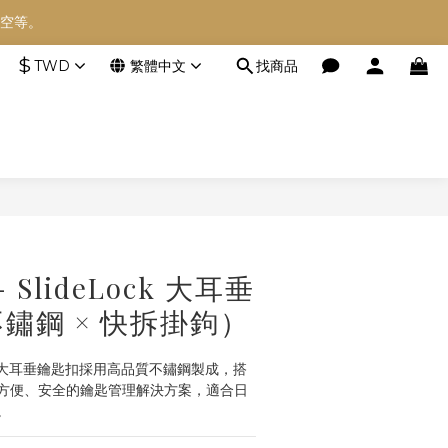
空等。
空等。
$
TWD
繁體中文
找商品
空等。
立即購買
 - SlideLock 大耳垂
鏽鋼 × 快拆掛鉤）
eLock 大耳垂鑰匙扣採用高品質不鏽鋼製成，搭
方便、安全的鑰匙管理解決方案，適合日
。