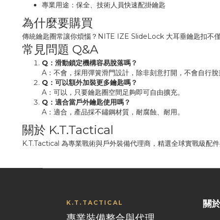
專業用途：保全、技術人員快速配掛鑰匙
為什麼要購買
傳統鑰匙圈常讓你煩惱？NITE IZE SlideLock 大耳
常見問題 Q&A
Q：滑動鎖定機構容易脫落嗎？
A：不會，採用彈簧滑門設計，除非刻意打開，不會自行脫
Q：可以額外加裝更多鑰匙嗎？
A：可以，只要鑰匙圈空間足夠即可自由擴充。
Q：適合當戶外鑰匙使用嗎？
A：適合，產品採不鏽鋼材質，耐腐蝕、耐用。
關於 K.T.Tactical
K.T.Tactical 為專業戰術與戶外裝備代理商，精選全球實戰
關
K.T.TACTICAL
專業裝備整合與代理