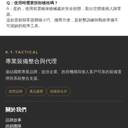
Q：使用時需要拆卸槍栓嗎？
A：是的，使用前需確保槍械處於安全狀態，取出空膛後插入歸零
器。
這款雷射歸零器體積小巧、攜帶方便，是射擊訓練與戰術準備不
可或缺的校準工具。
K.T.TACTICAL
專業裝備整合與代理
連結國際專業品牌，提供企業、政府機構與個人客戶可靠的裝備選
擇與系統整合支援。
經營品牌
產品履歷
採購與合作
關於我們
品牌故事
經銷團隊