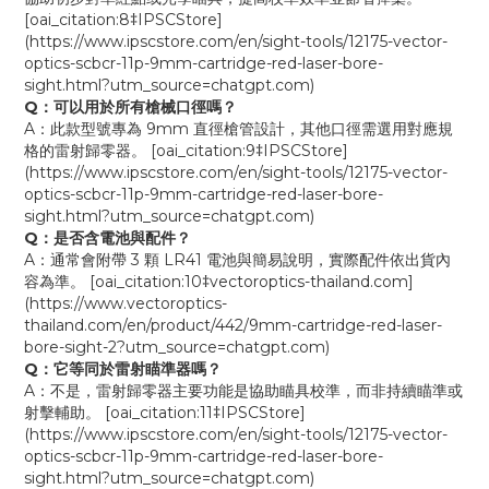
[oai_citation:8‡IPSCStore]
(https://www.ipscstore.com/en/sight-tools/12175-vector-
optics-scbcr-11p-9mm-cartridge-red-laser-bore-
sight.html?utm_source=chatgpt.com)
Q：可以用於所有槍械口徑嗎？
A：此款型號專為 9mm 直徑槍管設計，其他口徑需選用對應規
格的雷射歸零器。 [oai_citation:9‡IPSCStore]
(https://www.ipscstore.com/en/sight-tools/12175-vector-
optics-scbcr-11p-9mm-cartridge-red-laser-bore-
sight.html?utm_source=chatgpt.com)
Q：是否含電池與配件？
A：通常會附帶 3 顆 LR41 電池與簡易說明，實際配件依出貨內
容為準。 [oai_citation:10‡vectoroptics-thailand.com]
(https://www.vectoroptics-
thailand.com/en/product/442/9mm-cartridge-red-laser-
bore-sight-2?utm_source=chatgpt.com)
Q：它等同於雷射瞄準器嗎？
A：不是，雷射歸零器主要功能是協助瞄具校準，而非持續瞄準或
射擊輔助。 [oai_citation:11‡IPSCStore]
(https://www.ipscstore.com/en/sight-tools/12175-vector-
optics-scbcr-11p-9mm-cartridge-red-laser-bore-
sight.html?utm_source=chatgpt.com)