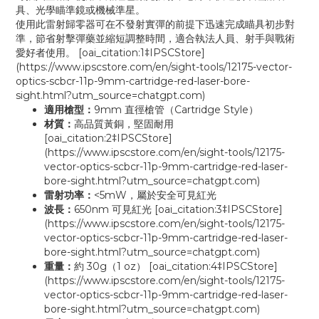
具、光學瞄準鏡或機械準星。
使用此雷射歸零器可在不發射實彈的前提下迅速完成瞄具初步對
準，節省射擊彈藥並縮短調整時間，適合執法人員、射手與戰術
愛好者使用。 [oai_citation:1‡IPSCStore]
(https://www.ipscstore.com/en/sight-tools/12175-vector-
optics-scbcr-11p-9mm-cartridge-red-laser-bore-
sight.html?utm_source=chatgpt.com)
適用槍型：
9mm 直徑槍管（Cartridge Style）
材質：
高品質黃銅，堅固耐用
[oai_citation:2‡IPSCStore]
(https://www.ipscstore.com/en/sight-tools/12175-
vector-optics-scbcr-11p-9mm-cartridge-red-laser-
bore-sight.html?utm_source=chatgpt.com)
雷射功率：
<5mW，屬於安全可見紅光
波長：
650nm 可見紅光 [oai_citation:3‡IPSCStore]
(https://www.ipscstore.com/en/sight-tools/12175-
vector-optics-scbcr-11p-9mm-cartridge-red-laser-
bore-sight.html?utm_source=chatgpt.com)
重量：
約 30g（1 oz） [oai_citation:4‡IPSCStore]
(https://www.ipscstore.com/en/sight-tools/12175-
vector-optics-scbcr-11p-9mm-cartridge-red-laser-
bore-sight.html?utm_source=chatgpt.com)