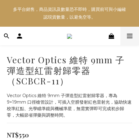
多平台銷售，商品資訊及數量恐不即時，購買前可與小編確
多平台銷售，商品資訊及數量恐不即時，購買前可與小編確
認現貨數量，以避免空等。
認現貨數量，以避免空等。
好東西跟好朋友分享～推薦好友一同享100元購物金！！！
Vector Optics 維特 9mm 子
多平台銷售，商品資訊及數量恐不即時，購買前可與小編確
彈造型紅雷射歸零器
認現貨數量，以避免空等。
（SCBCR-11）
Vector Optics 維特 9mm 子彈造型紅雷射歸零器，專為 
9×19mm 口徑槍管設計，可插入空膛發射紅色雷射光，協助快速
校準紅點、光學瞄準鏡與機械準星，無需實彈即可完成初步歸
零，大幅節省彈藥與調整時間。
NT$550