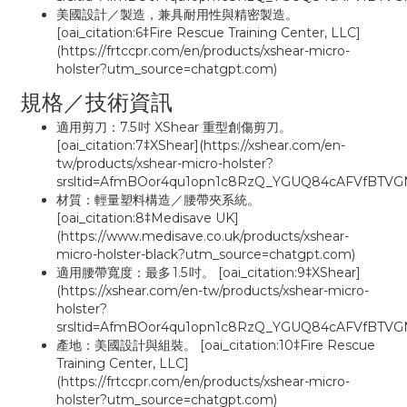
美國設計／製造，兼具耐用性與精密製造。
[oai_citation:6‡Fire Rescue Training Center, LLC]
(https://frtccpr.com/en/products/xshear-micro-
holster?utm_source=chatgpt.com)
規格／技術資訊
適用剪刀：7.5 吋 XShear 重型創傷剪刀。
[oai_citation:7‡XShear](https://xshear.com/en-
tw/products/xshear-micro-holster?
srsltid=AfmBOor4qu1opn1c8RzQ_YGUQ84cAFVfBTVG
材質：輕量塑料構造／腰帶夾系統。
[oai_citation:8‡Medisave UK]
(https://www.medisave.co.uk/products/xshear-
micro-holster-black?utm_source=chatgpt.com)
適用腰帶寬度：最多 1.5 吋。 [oai_citation:9‡XShear]
(https://xshear.com/en-tw/products/xshear-micro-
holster?
srsltid=AfmBOor4qu1opn1c8RzQ_YGUQ84cAFVfBTVG
產地：美國設計與組裝。 [oai_citation:10‡Fire Rescue
Training Center, LLC]
(https://frtccpr.com/en/products/xshear-micro-
holster?utm_source=chatgpt.com)