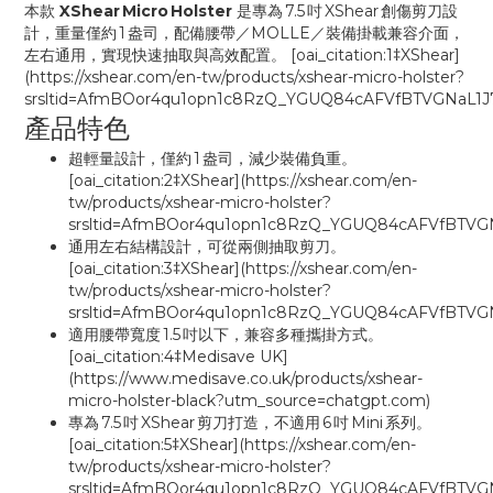
本款
XShear Micro Holster
是專為 7.5 吋 XShear 創傷剪刀設
計，重量僅約 1 盎司，配備腰帶／MOLLE／裝備掛載兼容介面，
左右通用，實現快速抽取與高效配置。 [oai_citation:1‡XShear]
(https://xshear.com/en-tw/products/xshear-micro-holster?
srsltid=AfmBOor4qu1opn1c8RzQ_YGUQ84cAFVfBTVGNaL1
產品特色
超輕量設計，僅約 1 盎司，減少裝備負重。
[oai_citation:2‡XShear](https://xshear.com/en-
tw/products/xshear-micro-holster?
srsltid=AfmBOor4qu1opn1c8RzQ_YGUQ84cAFVfBTVG
通用左右結構設計，可從兩側抽取剪刀。
[oai_citation:3‡XShear](https://xshear.com/en-
tw/products/xshear-micro-holster?
srsltid=AfmBOor4qu1opn1c8RzQ_YGUQ84cAFVfBTVG
適用腰帶寬度 1.5 吋以下，兼容多種攜掛方式。
[oai_citation:4‡Medisave UK]
(https://www.medisave.co.uk/products/xshear-
micro-holster-black?utm_source=chatgpt.com)
專為 7.5 吋 XShear 剪刀打造，不適用 6 吋 Mini 系列。
[oai_citation:5‡XShear](https://xshear.com/en-
tw/products/xshear-micro-holster?
srsltid=AfmBOor4qu1opn1c8RzQ_YGUQ84cAFVfBTVG