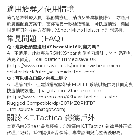
適用族群／使用情境
適合急救醫療人員、戰術醫療組、消防及警務救援隊伍，亦適用
於裝備配置方案中。當你需要一款極致輕量、可快速抽出、穩固
固定剪刀的收納方案時，XShear Micro Holster 是理想選擇。
常見問題（FAQ）
Q：這款收納套適用 XShear Mini 6 吋剪刀嗎？
A：不適用。此款專為 7.5 吋 XShear 創傷剪刀設計，Mini 系列無
法完全鎖定。 [oai_citation:11‡Medisave UK]
(https://www.medisave.co.uk/products/xshear-micro-
holster-black?utm_source=chatgpt.com)
Q：可以掛在口袋／內襯上嗎？
A：理論可掛，但建議搭配腰帶或 MOLLE 系統以提供更佳固定與
快速抽取效能。 [oai_citation:12‡amazon.com]
(https://www.amazon.com/XShear-Tactical-Holster-
Rugged-Compatible/dp/B07MZ8RKFB?
utm_source=chatgpt.com)
關於 K.T.Tactical 鎧德戶外
本商品由 XShear 品牌授權，台灣區由 K.T.Tactical 鎧德戶外正式
代理／經銷。我們提供正品保障、專業諮詢與完整售後服務。