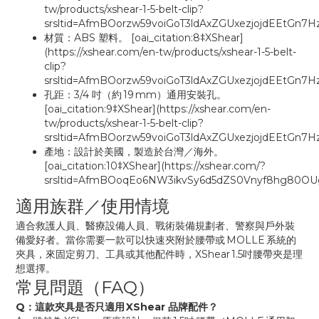
tw/products/xshear-1-5-belt-clip?
srsltid=AfmBOorzw59voiGoT3ldAxZGUxezjojdEEtGn7H
材質：ABS 塑料。 [oai_citation:8‡XShear]
(https://xshear.com/en-tw/products/xshear-1-5-belt-
clip?
srsltid=AfmBOorzw59voiGoT3ldAxZGUxezjojdEEtGn7H
孔距：3/4 吋（約 19 mm）通用安裝孔。
[oai_citation:9‡XShear](https://xshear.com/en-
tw/products/xshear-1-5-belt-clip?
srsltid=AfmBOorzw59voiGoT3ldAxZGUxezjojdEEtGn7H
產地：設計於美國，製造於台灣／海外。
[oai_citation:10‡XShear](https://xshear.com/?
srsltid=AfmBOoqEo6NW3ikvSy6d5dZS0Vnyf8hg80OUg
適用族群／使用情境
適合救護人員、醫療設備人員、戰術裝備規劃者、警察與戶外裝
備愛好者。當你需要一款可以快速夾附於腰帶或 MOLLE 系統的
夾具，來固定剪刀、工具或其他配件時，XShear 1.5吋腰帶夾是理
想選擇。
常見問題（FAQ）
Q：這款夾具是否只適用 XShear 品牌配件？