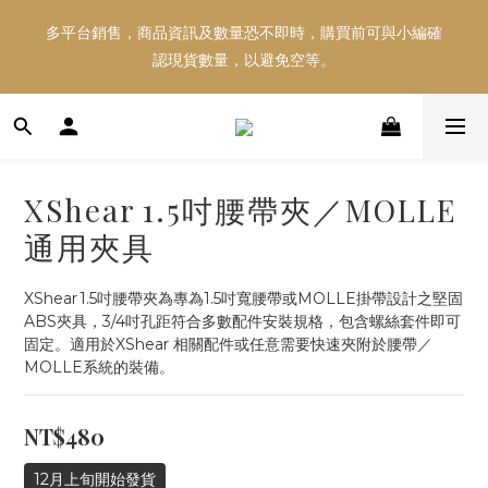
多平台銷售，商品資訊及數量恐不即時，購買前可與小編確
多平台銷售，商品資訊及數量恐不即時，購買前可與小編確
認現貨數量，以避免空等。
認現貨數量，以避免空等。
好東西跟好朋友分享～推薦好友一同享100元購物金！！！
XShear 1.5吋腰帶夾／MOLLE
多平台銷售，商品資訊及數量恐不即時，購買前可與小編確
通用夾具
認現貨數量，以避免空等。
XShear 1.5吋腰帶夾為專為1.5吋寬腰帶或MOLLE掛帶設計之堅固
ABS夾具，3/4吋孔距符合多數配件安裝規格，包含螺絲套件即可
固定。適用於XShear 相關配件或任意需要快速夾附於腰帶／
MOLLE系統的裝備。
NT$480
12月上旬開始發貨