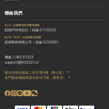
聯絡我們
B2C｜官網零售與消費者服務
鎧德戶外用品社｜統編 87438253
B2B / B2G｜企業與政府採購
鎧德戰術有限公司｜統編 62165580
傳真 / 082-311323
support@ktt2021.co
臺北市敦化南路二段92號4樓（辦公室） ↗
金門縣金城鎮珠浦北路46-3號（展售店） ↗