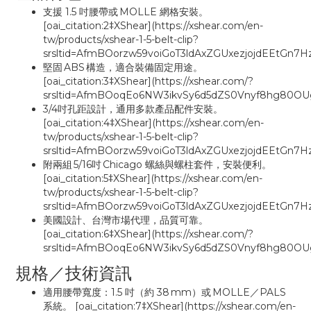
支援 1.5 吋腰帶或 MOLLE 網格安裝。
[oai_citation:2‡XShear](https://xshear.com/en-
tw/products/xshear-1-5-belt-clip?
srsltid=AfmBOorzw59voiGoT3ldAxZGUxezjojdEEtGn7H
堅固 ABS 構造，適合裝備固定用途。
[oai_citation:3‡XShear](https://xshear.com/?
srsltid=AfmBOoqEo6NW3ikvSy6d5dZS0Vnyf8hg80OUg
3/4吋孔距設計，通用多款產品配件安裝。
[oai_citation:4‡XShear](https://xshear.com/en-
tw/products/xshear-1-5-belt-clip?
srsltid=AfmBOorzw59voiGoT3ldAxZGUxezjojdEEtGn7H
附兩組 5/16吋 Chicago 螺絲與螺柱套件，安裝便利。
[oai_citation:5‡XShear](https://xshear.com/en-
tw/products/xshear-1-5-belt-clip?
srsltid=AfmBOorzw59voiGoT3ldAxZGUxezjojdEEtGn7H
美國設計、台灣市場代理，品質可靠。
[oai_citation:6‡XShear](https://xshear.com/?
srsltid=AfmBOoqEo6NW3ikvSy6d5dZS0Vnyf8hg80OUg
規格／技術資訊
適用腰帶寬度：1.5 吋（約 38 mm）或 MOLLE／PALS
系統。 [oai_citation:7‡XShear](https://xshear.com/en-