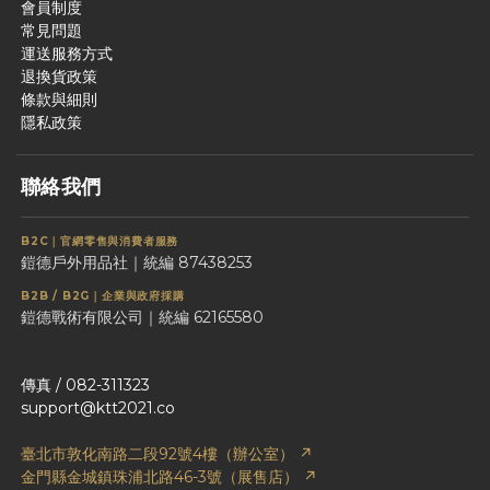
會員制度
常見問題
運送服務方式
退換貨政策
條款與細則
隱私政策
聯絡我們
B2C｜官網零售與消費者服務
鎧德戶外用品社｜統編 87438253
B2B / B2G｜企業與政府採購
鎧德戰術有限公司｜統編 62165580
傳真 / 082-311323
support@ktt2021.co
臺北市敦化南路二段92號4樓（辦公室） ↗
金門縣金城鎮珠浦北路46-3號（展售店） ↗