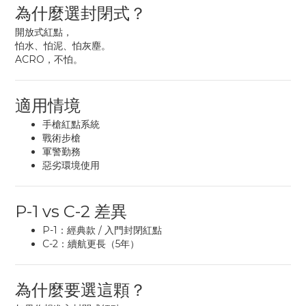
為什麼選封閉式？
開放式紅點，
怕水、怕泥、怕灰塵。
ACRO，不怕。
適用情境
手槍紅點系統
戰術步槍
軍警勤務
惡劣環境使用
P-1 vs C-2 差異
P-1：經典款 / 入門封閉紅點
C-2：續航更長（5年）
為什麼要選這顆？