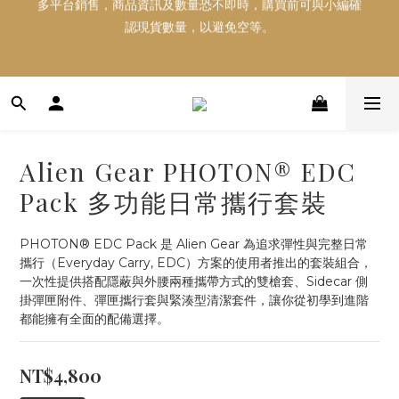
認現貨數量，以避免空等。
多平台銷售，商品資訊及數量恐不即時，購買前可與小編確
認現貨數量，以避免空等。
好東西跟好朋友分享～推薦好友一同享100元購物金！！！
多平台銷售，商品資訊及數量恐不即時，購買前可與小編確
認現貨數量，以避免空等。
Alien Gear PHOTON® EDC
Pack 多功能日常攜行套裝
PHOTON® EDC Pack 是 Alien Gear 為追求彈性與完整日常
攜行（Everyday Carry, EDC）方案的使用者推出的套裝組合，
一次性提供搭配隱蔽與外腰兩種攜帶方式的雙槍套、Sidecar 側
掛彈匣附件、彈匣攜行套與緊湊型清潔套件，讓你從初學到進階
都能擁有全面的配備選擇。
NT$4,800