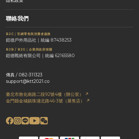
隱私政策
聯絡我們
B2C｜官網零售與消費者服務
鎧德戶外用品社｜統編 87438253
B2B / B2G｜企業與政府採購
鎧德戰術有限公司｜統編 62165580
傳真 / 082-311323
support@ktt2021.co
臺北市敦化南路二段92號4樓（辦公室） ↗
金門縣金城鎮珠浦北路46-3號（展售店） ↗