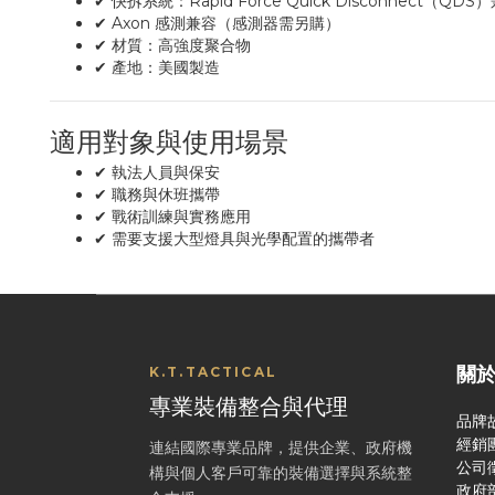
✔ 快拆系統：Rapid Force Quick Disconnect（QDS
✔ Axon 感測兼容（感測器需另購）
✔ 材質：高強度聚合物
✔ 產地：美國製造
適用對象與使用場景
✔ 執法人員與保安
✔ 職務與休班攜帶
✔ 戰術訓練與實務應用
✔ 需要支援大型燈具與光學配置的攜帶者
關
K.T.TACTICAL
專業裝備整合與代理
品牌
經銷
連結國際專業品牌，提供企業、政府機
公司
構與個人客戶可靠的裝備選擇與系統整
政府