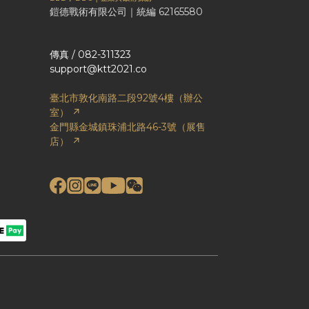
鎧德戰術有限公司｜統編 62165580
傳真 / 082-311323
support@ktt2021.co
臺北市敦化南路二段92號4樓（辦公
室） ↗
金門縣金城鎮珠浦北路46-3號（展售
店） ↗