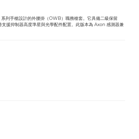
sson 系列手槍設計的外腰掛（OWB）職務槍套。它具備二級保留
速拔槍性能，同時支援抑制器高度準星與光學配件配置。此版本為 Axon 感測器兼