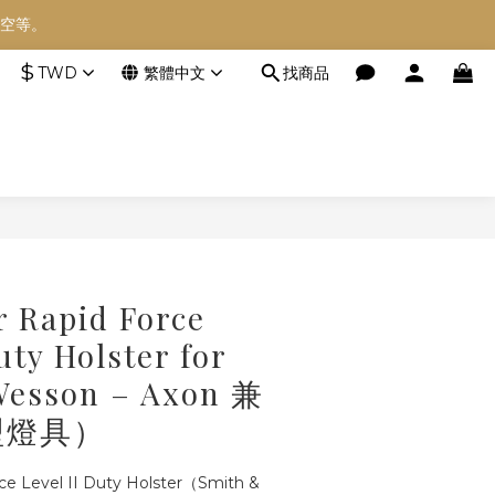
空等。
空等。
$
TWD
繁體中文
找商品
空等。
立即購買
r Rapid Force
uty Holster for
Wesson – Axon 兼
型燈具）
rce Level II Duty Holster（Smith & 