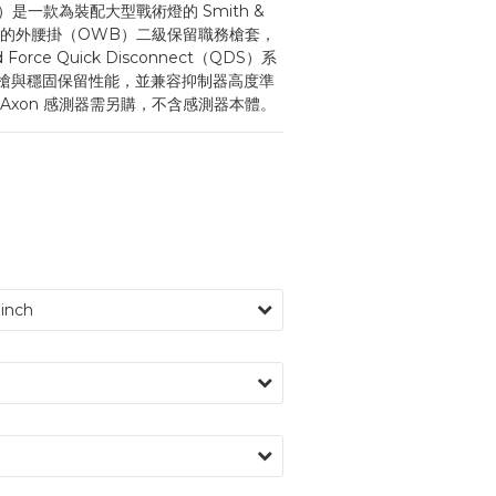
容版）是一款為裝配大型戰術燈的 Smith & 
設計的外腰掛（OWB）二級保留職務槍套，
id Force Quick Disconnect（QDS）系
槍與穩固保留性能，並兼容抑制器高度準
Axon 感測器需另購，不含感測器本體。