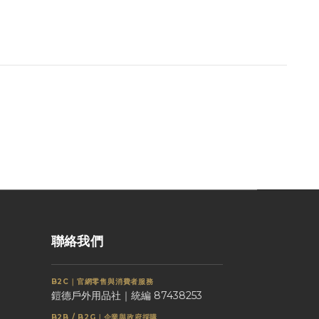
聯絡我們
B2C｜官網零售與消費者服務
鎧德戶外用品社｜統編 87438253
B2B / B2G｜企業與政府採購