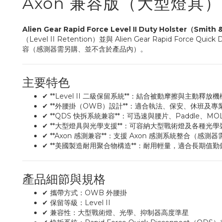
Axon 兼容版（大型燈具）
Alien Gear Rapid Force Level II Duty Holster（Smi
（Level II Retention）並與 Alien Gear Rapid
容（感測器需另購、並不含於產品內）。
主要特色
✔ **Level II 二級保留系統**：結合被動摩擦與主動
✔ **外腰掛（OWB）設計**：適合執法、保安、休班及專
✔ **QDS 快拆系統兼容**：可迅速與腰片、Paddle、M
✔ **大型燈具與光學支援**：可容納大型戰術燈及各種光學
✔ **Axon 感測兼容**：支援 Axon 感測系統整合（感測
✔ **美國製造耐用聚合物構造**：耐用輕量，適合長期值勤
產品細節與規格
✔ 攜帶方式：OWB 外腰掛
✔ 保留等級：Level II
✔ 兼容性：大型戰術燈、光學、抑制器高度準星