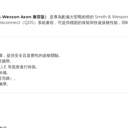
th & Wesson Axon 兼容版）
是專為配備大型戰術燈的 Smith & We
 Force Quick Disconnect（QDS）系統兼容，可提供穩固的保留與快
釋放機構，提供安全且直覺性的拔槍體驗。
業攜帶。
OLLE 等底座進行拆裝。
裝備。
器需另購）。
佩帶。