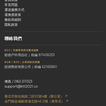
常見問題
運送服務方式
退換貨政策
條款與細則
隱私政策
聯絡我們
B2C｜官網零售與消費者服務
鎧德戶外用品社｜統編 87438253
B2B / B2G｜企業與政府採購
鎧德戰術有限公司｜統編 62165580
傳真 / 082-311323
support@ktt2021.co
臺北市敦化南路二段92號4樓（辦公室） ↗
金門縣金城鎮珠浦北路46-3號（展售店） ↗