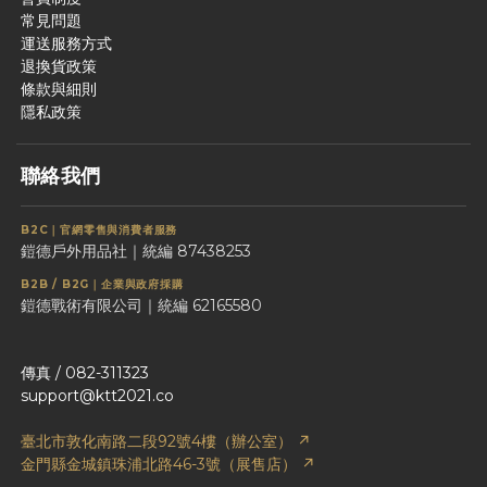
常見問題
運送服務方式
退換貨政策
條款與細則
隱私政策
聯絡我們
B2C｜官網零售與消費者服務
鎧德戶外用品社｜統編 87438253
B2B / B2G｜企業與政府採購
鎧德戰術有限公司｜統編 62165580
傳真 / 082-311323
support@ktt2021.co
臺北市敦化南路二段92號4樓（辦公室） ↗
金門縣金城鎮珠浦北路46-3號（展售店） ↗