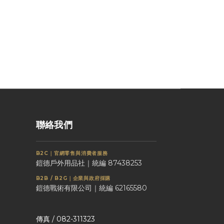
聯絡我們
B2C｜官網零售與消費者服務
鎧德戶外用品社｜統編 87438253
B2B / B2G｜企業與政府採購
鎧德戰術有限公司｜統編 62165580
傳真 / 082-311323