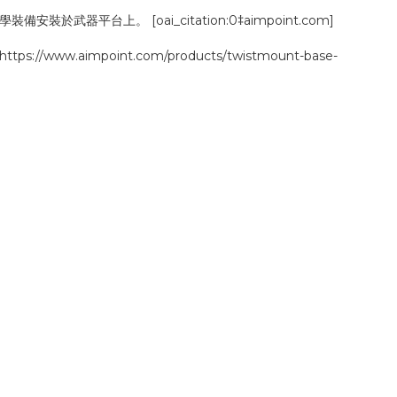
於武器平台上。 [oai_citation:0‡aimpoint.com]
/www.aimpoint.com/products/twistmount-base-