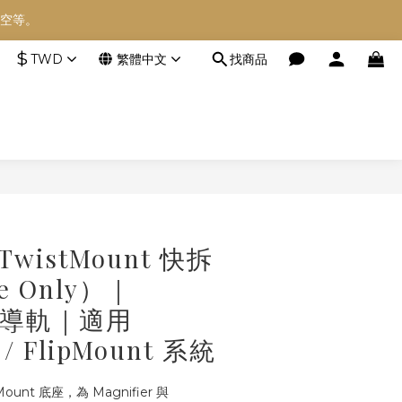
空等。
空等。
$
TWD
繁體中文
找商品
空等。
立即購買
 TwistMount 快拆
e Only）｜
ny 導軌｜適用
 / FlipMount 系統
Mount 底座，為 Magnifier 與 