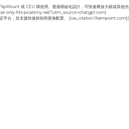
lipMount 或 CEU 環使用。透過模組化設計，可快速將放大鏡或其他光學裝備安裝
e-only-fits-picatinny-rail/?utm_source=chatgpt.com)
支援快速拆卸與更換配置。 [oai_citation:1‡aimpoint.com](https:/