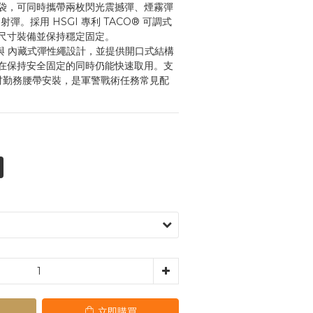
袋，可同時攜帶兩枚閃光震撼彈、煙霧彈
發射彈。採用 HSGI 專利 TACO® 可調式
尺寸裝備並保持穩定固定。
觀與 內藏式彈性繩設計，並提供開口式結構
在保持安全固定的同時仍能快速取用。支
 2 吋勤務腰帶安裝，是軍警戰術任務常見配
立即購買