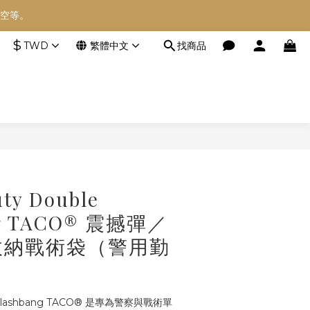
空等。
空等。
$
TWD
繁體中文
找商品
空等。
立即購買
ty Double
ng TACO® 震撼彈／
收納戰術袋（警用勤
e Flashbang TACO® 是專為警察與戰術單