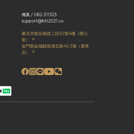
傳真 / 082-311323
support@ktt2021.co
臺北市敦化南路二段92號4樓（辦公
室） ↗
金門縣金城鎮珠浦北路46-3號（展售
店） ↗