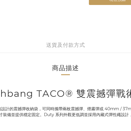
送貨及付款方式
商品描述
Flashbang TACO® 雙震撼
警察與戰術任務設計的震撼彈收納袋，可同時攜帶兩枚震撼彈、煙霧彈或 40mm / 3
不同尺寸裝備並提供穩定固定。Duty 系列外觀更低調並採用內藏式彈性繩