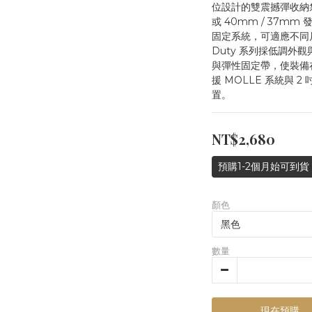
位設計的雙震撼彈收納
或 40mm / 37mm 
固定系統，可適應不同
Duty 系列採低調外
與彈性固定帶，使裝備
援 MOLLE 系統與
置。
NT$2,680
預購1-2個月始可到貨
顏色
數量
現在預購