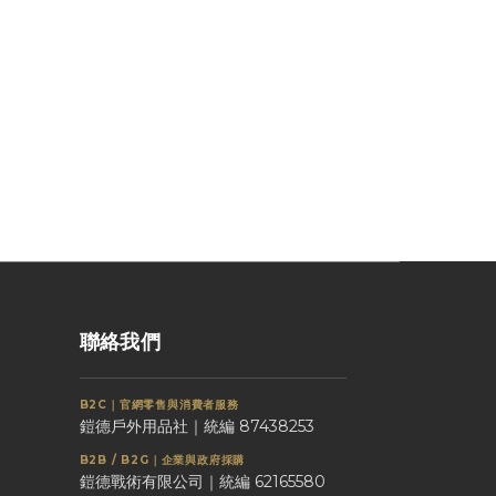
聯絡我們
B2C｜官網零售與消費者服務
鎧德戶外用品社｜統編 87438253
B2B / B2G｜企業與政府採購
鎧德戰術有限公司｜統編 62165580