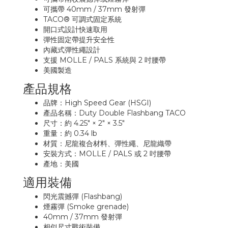
可攜帶 40mm / 37mm 發射彈
TACO® 可調式固定系統
開口式設計快速取用
彈性固定帶提升安全性
內藏式彈性繩設計
支援 MOLLE / PALS 系統與 2 吋腰帶
美國製造
產品規格
品牌：High Speed Gear (HSGI)
產品名稱：Duty Double Flashbang TACO
尺寸：約 4.25" × 2" × 3.5"
重量：約 0.34 lb
材質：尼龍複合材料、彈性繩、尼龍織帶
安裝方式：MOLLE / PALS 或 2 吋腰帶
產地：美國
適用裝備
閃光震撼彈 (Flashbang)
煙霧彈 (Smoke grenade)
40mm / 37mm 發射彈
相似尺寸戰術裝備