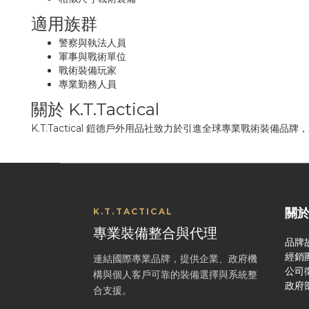
適用族群
警察與執法人員
軍事與戰術單位
戰術裝備玩家
專業勤務人員
關於 K.T.Tactical
K.T.Tactical 鎧德戶外用品社致力於引進全球專業戰術裝備
關
K.T.TACTICAL
專業裝備整合與代理
品牌
經銷
連結國際專業品牌，提供企業、政府機
公司
構與個人客戶可靠的裝備選擇與系統整
政府
合支援。