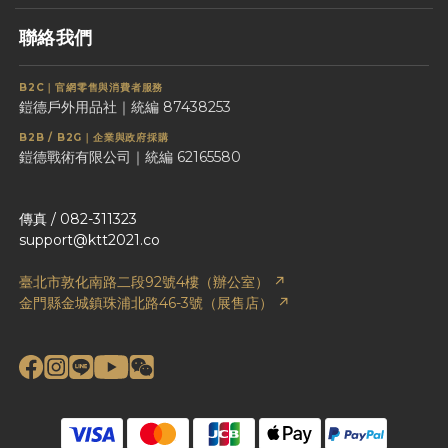
聯絡我們
B2C｜官網零售與消費者服務
鎧德戶外用品社｜統編 87438253
B2B / B2G｜企業與政府採購
鎧德戰術有限公司｜統編 62165580
傳真 / 082-311323
support@ktt2021.co
臺北市敦化南路二段92號4樓（辦公室） ↗
金門縣金城鎮珠浦北路46-3號（展售店） ↗