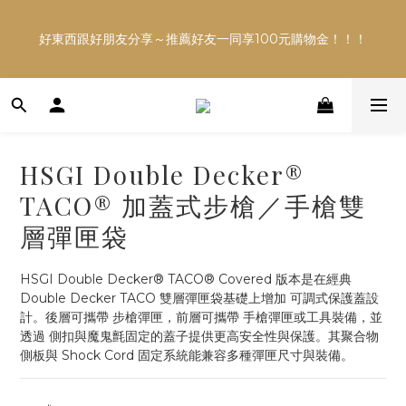
多平台銷售，商品資訊及數量恐不即時，購買前可與小編確
好東西跟好朋友分享～推薦好友一同享100元購物金！！！
認現貨數量，以避免空等。
多平台銷售，商品資訊及數量恐不即時，購買前可與小編確
認現貨數量，以避免空等。
HSGI Double Decker®
TACO® 加蓋式步槍／手槍雙
層彈匣袋
HSGI Double Decker® TACO® Covered 版本是在經典 
Double Decker TACO 雙層彈匣袋基礎上增加 可調式保護蓋設
計。後層可攜帶 步槍彈匣，前層可攜帶 手槍彈匣或工具裝備，並
透過 側扣與魔鬼氈固定的蓋子提供更高安全性與保護。其聚合物
側板與 Shock Cord 固定系統能兼容多種彈匣尺寸與裝備。