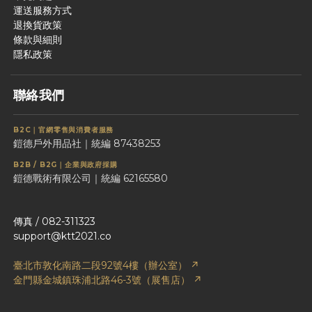
運送服務方式
退換貨政策
條款與細則
隱私政策
聯絡我們
B2C｜官網零售與消費者服務
鎧德戶外用品社｜統編 87438253
B2B / B2G｜企業與政府採購
鎧德戰術有限公司｜統編 62165580
傳真 / 082-311323
support@ktt2021.co
臺北市敦化南路二段92號4樓（辦公室） ↗
金門縣金城鎮珠浦北路46-3號（展售店） ↗