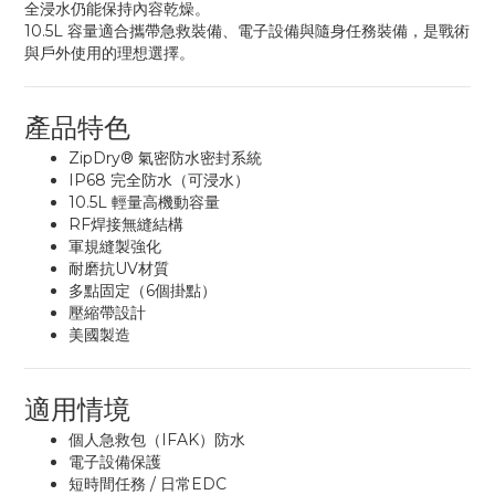
全浸水仍能保持內容乾燥。
10.5L 容量適合攜帶急救裝備、電子設備與隨身任務裝備，是戰術
與戶外使用的理想選擇。
產品特色
ZipDry® 氣密防水密封系統
IP68 完全防水（可浸水）
10.5L 輕量高機動容量
RF焊接無縫結構
軍規縫製強化
耐磨抗UV材質
多點固定（6個掛點）
壓縮帶設計
美國製造
適用情境
個人急救包（IFAK）防水
電子設備保護
短時間任務 / 日常EDC