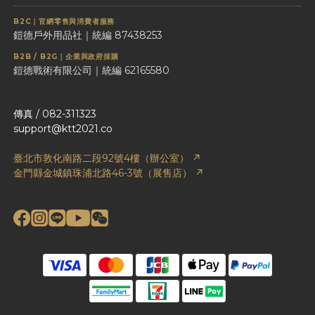
B2C｜官網零售與消費者服務
鎧德戶外用品社｜統編 87438253
B2B / B2G｜企業與政府採購
鎧德戰術有限公司｜統編 62165580
傳真 / 082-311323
support@ktt2021.co
臺北市敦化南路二段92號4樓（辦公室） ↗
金門縣金城鎮珠浦北路46-3號（展售店） ↗