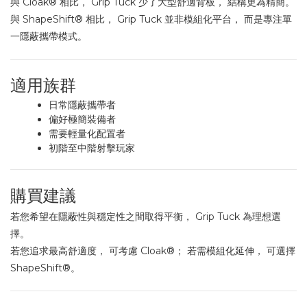
與 Cloak® 相比， Grip Tuck 少了大型舒適背板， 結構更為精簡。
與 ShapeShift® 相比， Grip Tuck 並非模組化平台， 而是專注單
一隱蔽攜帶模式。
適用族群
日常隱蔽攜帶者
偏好極簡裝備者
需要輕量化配置者
初階至中階射擊玩家
購買建議
若您希望在隱蔽性與穩定性之間取得平衡， Grip Tuck 為理想選
擇。
若您追求最高舒適度， 可考慮 Cloak®； 若需模組化延伸， 可選擇
ShapeShift®。