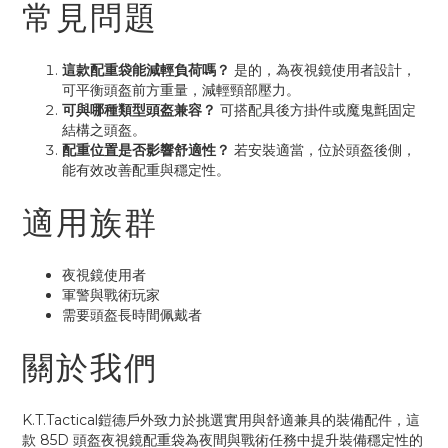
常見問題
這款配重袋能減輕負荷嗎？
是的，為夜視鏡使用者設計，
可平衡頭盔前方重量，減輕頸部壓力。
可與哪種類型頭盔兼容？
可搭配具後方掛件或魔鬼氈固定
結構之頭盔。
配重位置是否影響舒適性？
若安裝適當，位於頭盔後側，
能有效改善配重與穩定性。
適用族群
夜視鏡使用者
軍警與戰術玩家
需要頭盔長時間佩戴者
關於我們
K.T.Tactical鎧德戶外致力於挑選實用與舒適兼具的裝備配件，這
款 85D 頭盔夜視鏡配重袋為夜間與戰術任務中提升裝備穩定性的