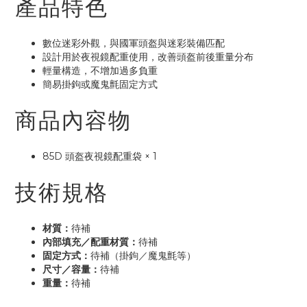
產品特色
數位迷彩外觀，與國軍頭盔與迷彩裝備匹配
設計用於夜視鏡配重使用，改善頭盔前後重量分布
輕量構造，不增加過多負重
簡易掛鉤或魔鬼氈固定方式
商品內容物
85D 頭盔夜視鏡配重袋 × 1
技術規格
材質：
待補
內部填充／配重材質：
待補
固定方式：
待補（掛鉤／魔鬼氈等）
尺寸／容量：
待補
重量：
待補