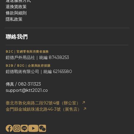
運送服務方式
退換貨政策
條款與細則
隱私政策
聯絡我們
B2C｜官網零售與消費者服務
鎧德戶外用品社｜統編 87438253
B2B / B2G｜企業與政府採購
鎧德戰術有限公司｜統編 62165580
傳真 / 082-311323
support@ktt2021.co
臺北市敦化南路二段92號4樓（辦公室） ↗
金門縣金城鎮珠浦北路46-3號（展售店） ↗