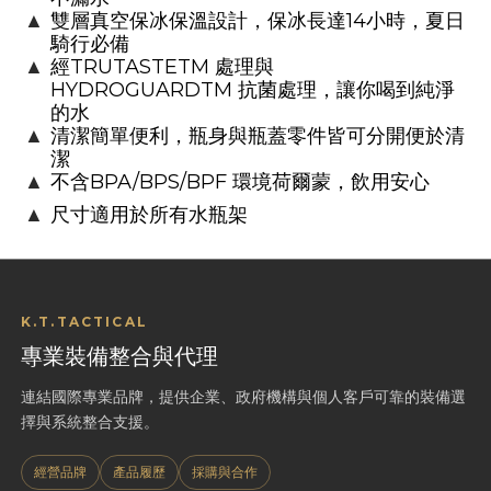
14
▲
雙層真空保冰保溫設計，保冰長達
小時，夏日
騎行必備
TRUTASTETM
▲
經
處理與
HYDROGUARDTM
抗菌處理，讓你喝到純淨
的水
▲
清潔簡單便利，瓶身與瓶蓋零件皆可分開便於清
潔
BPA/BPS/BPF
▲
不含
環境荷爾蒙，飲用安心
▲
尺寸適用於所有水瓶架
K.T.TACTICAL
專業裝備整合與代理
連結國際專業品牌，提供企業、政府機構與個人客戶可靠的裝備選
擇與系統整合支援。
經營品牌
產品履歷
採購與合作