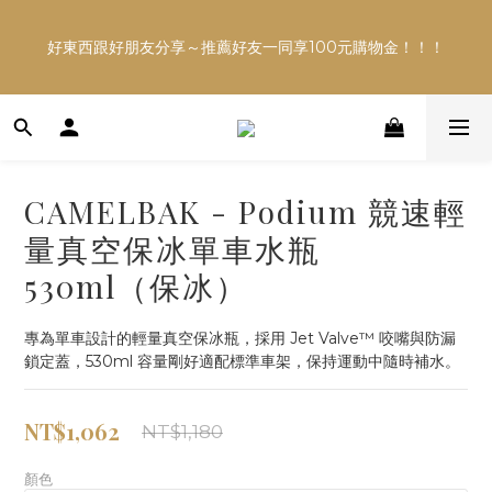
多平台銷售，商品資訊及數量恐不即時，購買前可與小編確
好東西跟好朋友分享～推薦好友一同享100元購物金！！！
認現貨數量，以避免空等。
多平台銷售，商品資訊及數量恐不即時，購買前可與小編確
認現貨數量，以避免空等。
CAMELBAK - Podium 競速輕
量真空保冰單車水瓶
530ml（保冰）
專為單車設計的輕量真空保冰瓶，採用 Jet Valve™ 咬嘴與防漏
鎖定蓋，530ml 容量剛好適配標準車架，保持運動中隨時補水。
NT$1,062
NT$1,180
顏色