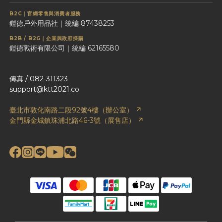
B2C｜官網零售與消費者服務
鎧德戶外用品社｜統編 87438253
B2B / B2G｜企業與政府採購
鎧德戰術有限公司｜統編 62165580
傳真 / 082-311323
support@ktt2021.co
臺北市敦化南路二段92號4樓（辦公室） ↗
金門縣金城鎮珠浦北路46-3號（展售店） ↗