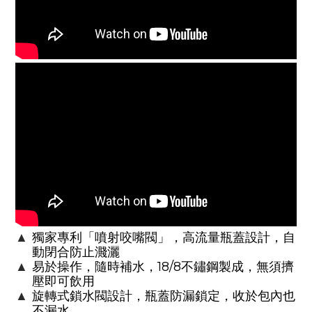
▲
獨家專利「噴射咬嘴閥」，高流量瓶蓋設計，自
動閉合防止濺灑
18/8
▲
易於操作，隨時補水，
不鏽鋼製成，無須擠
壓即可飲用
▲
旋轉式鎖水閥設計，瓶蓋防漏鎖定，收於包內也
不漏水