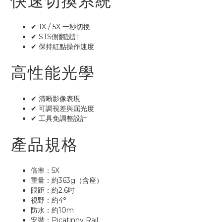
快速切換系統
✔ 1X / 5X 一秒切換
✔ STS側翻設計
✔ 保持紅點操作速度
高性能光學
✔ 清晰影像表現
✔ 可調視差與屈光度
✔ 工具免調整設計
產品規格
倍率：5X
重量：約363g（含座）
眼距：約2.6吋
視野：約4°
防水：約10m
安裝：Picatinny Rail