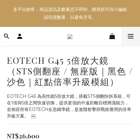
多平台銷售，商品資訊及數量恐不即時，購買前可與小編確
多平台銷售，商品資訊及數量恐不即時，購買前可與小編確
認現貨數量，以避免空等。
認現貨數量，以避免空等。
好東西跟好朋友分享～推薦好友一同享100元購物金！！！
EOTECH G45 5倍放大鏡
多平台銷售，商品資訊及數量恐不即時，購買前可與小編確
（STS側翻座 / 無座版｜黑色 /
認現貨數量，以避免空等。
沙色｜紅點倍率升級模組）
EOTECH G45 為高性能5倍放大鏡，搭載STS側翻快拆系統，可
在1倍與5倍之間快速切換，提供更強的中遠距離目標辨識能力，
並相容所有EOTECH全息瞄準鏡，是進階射擊與戰術應用的倍率
升級方案。  ￼
NT$26,600