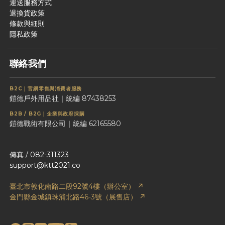
運送服務方式
退換貨政策
條款與細則
隱私政策
聯絡我們
B2C｜官網零售與消費者服務
鎧德戶外用品社｜統編 87438253
B2B / B2G｜企業與政府採購
鎧德戰術有限公司｜統編 62165580
傳真 / 082-311323
support@ktt2021.co
臺北市敦化南路二段92號4樓（辦公室） ↗
金門縣金城鎮珠浦北路46-3號（展售店） ↗