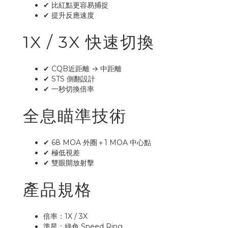
✔ 比紅點更容易捕捉
✔ 提升反應速度
1X / 3X 快速切換
✔ CQB近距離 → 中距離
✔ STS 側翻設計
✔ 一秒切換倍率
全息瞄準技術
✔ 68 MOA 外圈＋1 MOA 中心點
✔ 極低視差
✔ 雙眼開放射擊
產品規格
倍率：1X / 3X
準星：綠色 Speed Ring