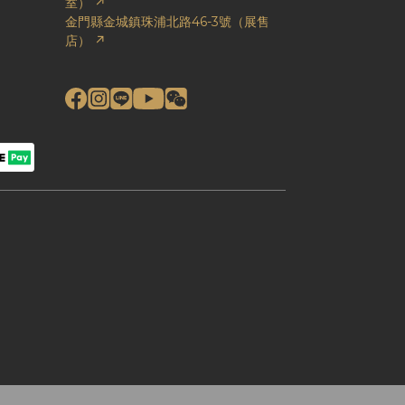
室） ↗
金門縣金城鎮珠浦北路46-3號（展售
店） ↗