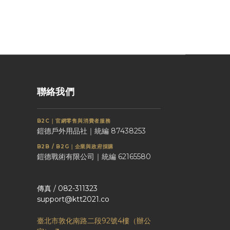
聯絡我們
B2C｜官網零售與消費者服務
鎧德戶外用品社｜統編 87438253
B2B / B2G｜企業與政府採購
鎧德戰術有限公司｜統編 62165580
傳真 / 082-311323
support@ktt2021.co
臺北市敦化南路二段92號4樓（辦公