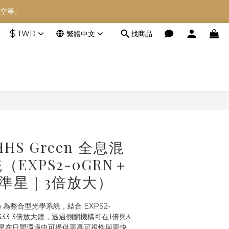
空等。
空等。
$
TWD
繁體中文
找商品
空等。
立即購買
HHS Green 全息混
EXPS2-0GRN＋
色準星｜3倍放大）
en 為整合型光學系統，結合 EXPS2-
G33 3倍放大鏡，透過側翻機構可在1倍與3
星在日間環境中可提供更高可視性與更快