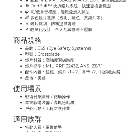
🛡 通過 MIL-PRF-32432 與 ANSI Z87.1 射擊防護認證
🔄 DedBolt™ 快拆鏡片系統，快速更換更穩固
🧩 高/低鼻墊模組，適應亞洲人臉型
🌈 多色鏡片選擇（透明、煙色、黃鏡片等）
💧 鏡片抗刮、防霧塗層處理
🪶 輕量化設計，全天配戴舒適不壓臉
商品規格
品牌：ESS (Eye Safety Systems)
型號：Crossblade
鏡片材質：高強度聚碳酸酯
鏡片標準：MIL-PRF-32432, ANSI Z87.1
配件內容：鏡框、鏡片 x1～2、鼻墊 x2、眼鏡收納袋
產地：美國
使用場景
戰術射擊訓練 / 靶場操作
軍警戰備裝備 / 高風險勤務
戶外活動 / 工程防護作業
適用族群
特勤人員 / 軍警射手