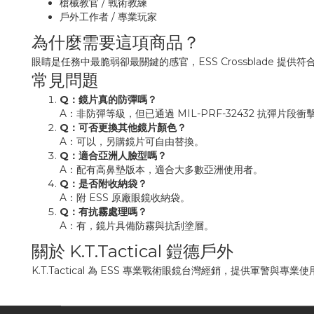
槍械教官 / 戰術教練
戶外工作者 / 專業玩家
為什麼需要這項商品？
眼睛是任務中最脆弱卻最關鍵的感官，ESS Crossblade
常見問題
Q：鏡片真的防彈嗎？
A：非防彈等級，但已通過 MIL-PRF-32432 抗彈片段衝
Q：可否更換其他鏡片顏色？
A：可以，另購鏡片可自由替換。
Q：適合亞洲人臉型嗎？
A：配有高鼻墊版本，適合大多數亞洲使用者。
Q：是否附收納袋？
A：附 ESS 原廠眼鏡收納袋。
Q：有抗霧處理嗎？
A：有，鏡片具備防霧與抗刮塗層。
關於 K.T.Tactical 鎧德戶外
K.T.Tactical 為 ESS 專業戰術眼鏡台灣經銷，提供軍