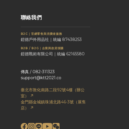
聯絡我們
B2C｜官網零售與消費者服務
鎧德戶外用品社｜統編 87438253
B2B / B2G｜企業與政府採購
鎧德戰術有限公司｜統編 62165580
傳真 / 082-311323
support@ktt2021.co
臺北市敦化南路二段92號4樓（辦公
室） ↗
金門縣金城鎮珠浦北路46-3號（展售
店） ↗