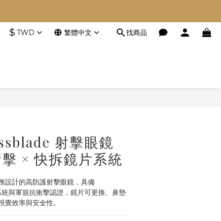
空等。
$
TWD
繁體中文
找商品
空等。
立即購買
ossblade 射擊眼鏡
擊 × 快拆鏡片系統
e 為任務設計的高防護射擊眼鏡，具備 
鏡片系統與軍規抗衝擊認證，鏡片可更換、鼻墊
視覺效率與安全性。