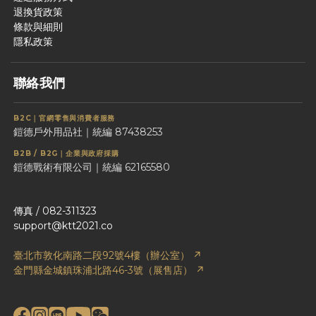
退換貨政策
條款與細則
隱私政策
聯絡我們
B2C｜官網零售與消費者服務
鎧德戶外用品社｜統編 87438253
B2B / B2G｜企業與政府採購
鎧德戰術有限公司｜統編 62165580
傳真 / 082-311323
support@ktt2021.co
臺北市敦化南路二段92號4樓（辦公室） ↗
金門縣金城鎮珠浦北路46-3號（展售店） ↗