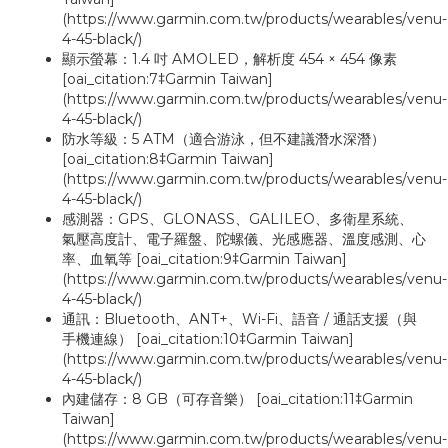
(https://www.garmin.com.tw/products/wearables/venu-
4-45-black/)
顯示螢幕：1.4 吋 AMOLED，解析度 454 × 454 像素
[oai_citation:7‡Garmin Taiwan]
(https://www.garmin.com.tw/products/wearables/venu-
4-45-black/)
防水等級：5 ATM（適合游泳，但不建議潛水深潛）
[oai_citation:8‡Garmin Taiwan]
(https://www.garmin.com.tw/products/wearables/venu-
4-45-black/)
感測器：GPS、GLONASS、GALILEO、多衛星系統、
氣壓高度計、電子羅盤、陀螺儀、光感應器、溫度感測、心
率、血氧等 [oai_citation:9‡Garmin Taiwan]
(https://www.garmin.com.tw/products/wearables/venu-
4-45-black/)
通訊：Bluetooth、ANT+、Wi-Fi、語音 / 通話支援（與
手機連線） [oai_citation:10‡Garmin Taiwan]
(https://www.garmin.com.tw/products/wearables/venu-
4-45-black/)
內建儲存：8 GB（可存音樂） [oai_citation:11‡Garmin
Taiwan]
(https://www.garmin.com.tw/products/wearables/venu-