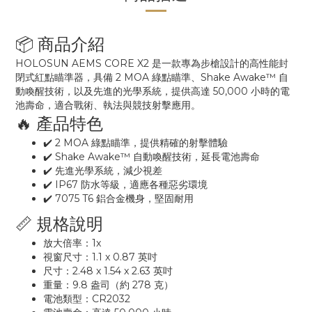
📦 商品介紹
HOLOSUN AEMS CORE X2 是一款專為步槍設計的高性能封
閉式紅點瞄準器，具備 2 MOA 綠點瞄準、Shake Awake™ 自
動喚醒技術，以及先進的光學系統，提供高達 50,000 小時的電
池壽命，適合戰術、執法與競技射擊應用。
🔥 產品特色
✔️ 2 MOA 綠點瞄準，提供精確的射擊體驗
✔️ Shake Awake™ 自動喚醒技術，延長電池壽命
✔️ 先進光學系統，減少視差
✔️ IP67 防水等級，適應各種惡劣環境
✔️ 7075 T6 鋁合金機身，堅固耐用
📏 規格說明
放大倍率：1x
視窗尺寸：1.1 x 0.87 英吋
尺寸：2.48 x 1.54 x 2.63 英吋
重量：9.8 盎司（約 278 克）
電池類型：CR2032