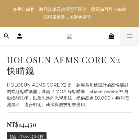
多平台銷售，商品資訊及數量恐不即時，購買前可與小編確
多平台銷售，商品資訊及數量恐不即時，購買前可與小編確
認現貨數量，以避免空等。
認現貨數量，以避免空等。
好東西跟好朋友分享～推薦好友一同享100元購物金！！！
HOLOSUN AEMS CORE X2
多平台銷售，商品資訊及數量恐不即時，購買前可與小編確
快瞄鏡
認現貨數量，以避免空等。
HOLOSUN AEMS CORE X2 是一款專為步槍設計的高性能封
閉式紅點瞄準器，具備 2 MOA 綠點瞄準、Shake Awake™ 自
動喚醒技術，以及先進的光學系統，提供高達 50,000 小時的電
池壽命，適合戰術、執法與競技射擊應用。
NT$14,450
預計2025.Q1出貨