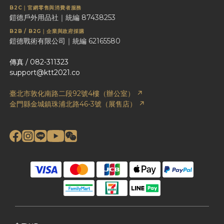
B2C｜官網零售與消費者服務
鎧德戶外用品社｜統編 87438253
B2B / B2G｜企業與政府採購
鎧德戰術有限公司｜統編 62165580
傳真 / 082-311323
support@ktt2021.co
臺北市敦化南路二段92號4樓（辦公室） ↗
金門縣金城鎮珠浦北路46-3號（展售店） ↗