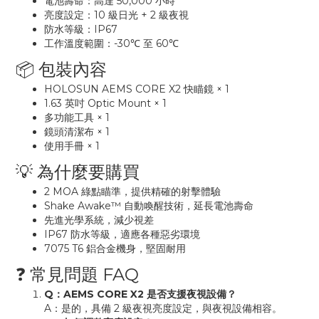
電池壽命：高達 50,000 小時
亮度設定：10 級日光 + 2 級夜視
防水等級：IP67
工作溫度範圍：-30℃ 至 60℃
📦 包裝內容
HOLOSUN AEMS CORE X2 快瞄鏡 × 1
1.63 英吋 Optic Mount × 1
多功能工具 × 1
鏡頭清潔布 × 1
使用手冊 × 1
💡 為什麼要購買
2 MOA 綠點瞄準，提供精確的射擊體驗
Shake Awake™ 自動喚醒技術，延長電池壽命
先進光學系統，減少視差
IP67 防水等級，適應各種惡劣環境
7075 T6 鋁合金機身，堅固耐用
❓ 常見問題 FAQ
Q：AEMS CORE X2 是否支援夜視設備？
A：是的，具備 2 級夜視亮度設定，與夜視設備相容。