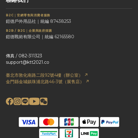
聯絡我們
B2C｜官網零售與消費者服務
鎧德戶外用品社｜統編 87438253
B2B / B2G｜企業與政府採購
鎧德戰術有限公司｜統編 62165580
傳真 / 082-311323
support@ktt2021.co
臺北市敦化南路二段92號4樓（辦公室） ↗
金門縣金城鎮珠浦北路46-3號（展售店） ↗