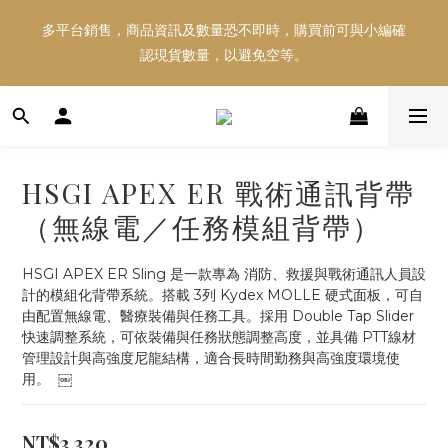
多平台銷售，商品資訊及數量恐不即時，購買前可與小編確
多平台銷售，商品資訊及數量恐不即時，購買前可與小編確
認現貨數量，以避免空等。
認現貨數量，以避免空等。
好東西跟好朋友分享～推薦好友一同享100元購物金！！！
HSGI APEX ER 戰術通訊背帶
多平台銷售，商品資訊及數量恐不即時，購買前可與小編確
（無線電／任務模組背帶）
認現貨數量，以避免空等。
HSGI APEX ER Sling 是一款專為 消防、救援與戰術通訊人員設
計的模組化背帶系統。搭載 3列 Kydex MOLLE 硬式面板，可自
由配置無線電、醫療裝備與任務工具。採用 Double Tap Slider 
快速調整系統，可依裝備與任務狀態調整高度，並具備 PTT線材
管理設計與高強度尼龍結構，適合長時間勤務與高強度環境使
用。  ￼
NT$3,320