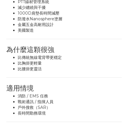
PTT線材管理系統
減少纏繞與干擾
1000D肩墊長時間減壓
防潑水Nanosphere塗層
金屬五金高耐用設計
美國製造
為什麼這顆很強
比傳統無線電背帶更穩定
比胸掛更輕量
比腰掛更靈活
適用情境
消防 / EMS 任務
戰術通訊 / 指揮人員
戶外搜救（SAR）
長時間勤務環境