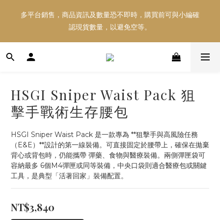
多平台銷售，商品資訊及數量恐不即時，購買前可與小編確
多平台銷售，商品資訊及數量恐不即時，購買前可與小編確
認現貨數量，以避免空等。
認現貨數量，以避免空等。
好東西跟好朋友分享～推薦好友一同享100元購物金！！！
HSGI Sniper Waist Pack 狙
多平台銷售，商品資訊及數量恐不即時，購買前可與小編確
擊手戰術生存腰包
認現貨數量，以避免空等。
HSGI Sniper Waist Pack 是一款專為 **狙擊手與高風險任務
（E&E）**設計的第一線裝備。可直接固定於腰帶上，確保在拋棄
背心或背包時，仍能攜帶 彈藥、食物與醫療裝備。兩側彈匣袋可
容納最多 6個M4彈匣或同等裝備，中央口袋則適合醫療包或關鍵
工具，是典型「活著回家」裝備配置。
NT$3,840