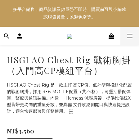
多平台銷售，商品資訊及數量恐不即時，購買前可與小編確
多平台銷售，商品資訊及數量恐不即時，購買前可與小編確
認現貨數量，以避免空等。
認現貨數量，以避免空等。
好東西跟好朋友分享～推薦好友一同享100元購物金！！！
HSGI AO Chest Rig 戰術胸掛
多平台銷售，商品資訊及數量恐不即時，購買前可與小編確
（入門高CP模組平台）
認現貨數量，以避免空等。
HSGI AO Chest Rig 是一款主打 高CP值、低外型與模組化配置
的戰術胸掛，採用 3×8 MOLLE配置（共24格），可靈活搭配彈
匣、醫療與通訊裝備。內建 H-Harness 減壓肩帶，提供比傳統X
型背帶更均勻的重量分散，並具備 文件收納側開口與快速提把設
計，適合快速部署與任務使用。 ￼
NT$3,560