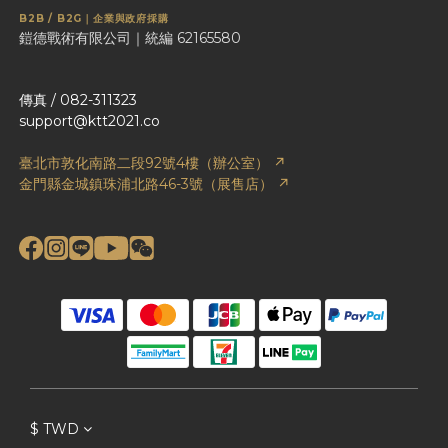
B2B / B2G｜企業與政府採購
鎧德戰術有限公司｜統編 62165580
傳真 / 082-311323
support@ktt2021.co
臺北市敦化南路二段92號4樓（辦公室） ↗
金門縣金城鎮珠浦北路46-3號（展售店） ↗
$
TWD