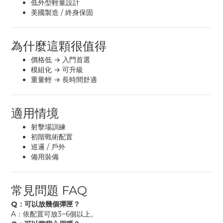
低外型輕量設計
美國製造 / 終身保固
為什麼這顆很值得
價格低 → 入門首選
模組化 → 可升級
重量輕 → 長時間舒適
適用情境
射擊場訓練
初階戰術配置
巡邏 / 戶外
備用裝備
常見問題 FAQ
Q：可以放幾個彈匣？
A：依配置可放3~6個以上。