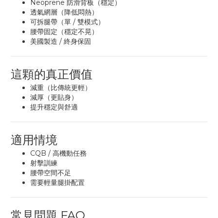
Neoprene 防滑背板（穩定）
透氣網層（降低悶熱）
可拆腿帶（單 / 雙模式）
腰帶固定（穩定不晃）
美國製造 / 終身保固
這顆的真正價值
減重（比傳統更輕）
減厚（更貼身）
提升穩定與舒適
適用情境
CQB / 高機動任務
射擊訓練
腰帶空間不足
需要輕量腿掛配置
常見問題 FAQ