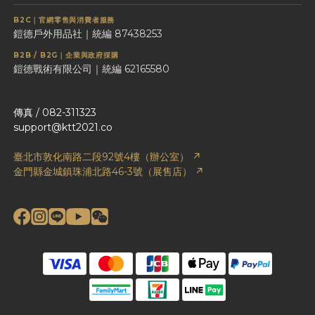
B2C｜官網零售與消費者服務
鎧德戶外用品社｜統編 87438253
B2B / B2G｜企業與政府採購
鎧德戰術有限公司｜統編 62165580
傳真 / 082-311323
support@ktt2021.co
臺北市敦化南路二段92號4樓（辦公室） ↗
金門縣金城鎮珠浦北路46-3號（展售店） ↗