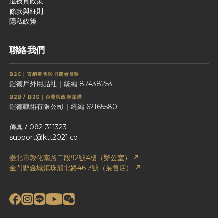
退換貨政策
條款與細則
隱私政策
聯絡我們
B2C｜官網零售與消費者服務
鎧德戶外用品社｜統編 87438253
B2B / B2G｜企業與政府採購
鎧德戰術有限公司｜統編 62165580
傳真 / 082-311323
support@ktt2021.co
臺北市敦化南路二段92號4樓（辦公室） ↗
金門縣金城鎮珠浦北路46-3號（展售店） ↗