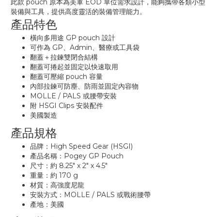
此款 pouch 原本為美軍 EOD 單位需求設計，能夠攜帶各類小型
裝備與工具，提供高度靈活的裝備管理能力。
產品特色
橫向多用途 GP pouch 設計
可作為 GP、Admin、醫療或工具袋
翻蓋＋拉鍊雙閉合結構
翻蓋可捲起並固定以快速取用
翻蓋可壓縮 pouch 容量
內部拉鍊可防塵、防雨並固定內容物
MOLLE / PALS 或腰帶安裝
附 HSGI Clips 安裝配件
美國製造
產品規格
品牌：High Speed Gear (HSGI)
產品名稱：Pogey GP Pouch
尺寸：約 8.25" x 2" x 4.5"
重量：約 170 g
材質：高強度尼龍
安裝方式：MOLLE / PALS 或戰術腰帶
產地：美國