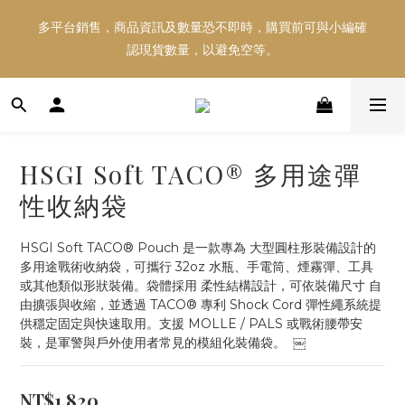
多平台銷售，商品資訊及數量恐不即時，購買前可與小編確
多平台銷售，商品資訊及數量恐不即時，購買前可與小編確
認現貨數量，以避免空等。
認現貨數量，以避免空等。
好東西跟好朋友分享～推薦好友一同享100元購物金！！！
HSGI Soft TACO® 多用途彈
多平台銷售，商品資訊及數量恐不即時，購買前可與小編確
性收納袋
認現貨數量，以避免空等。
HSGI Soft TACO® Pouch 是一款專為 大型圓柱形裝備設計的
多用途戰術收納袋，可攜行 32oz 水瓶、手電筒、煙霧彈、工具
或其他類似形狀裝備。袋體採用 柔性結構設計，可依裝備尺寸 自
由擴張與收縮，並透過 TACO® 專利 Shock Cord 彈性繩系統提
供穩定固定與快速取用。支援 MOLLE / PALS 或戰術腰帶安
裝，是軍警與戶外使用者常見的模組化裝備袋。  ￼
NT$1,820