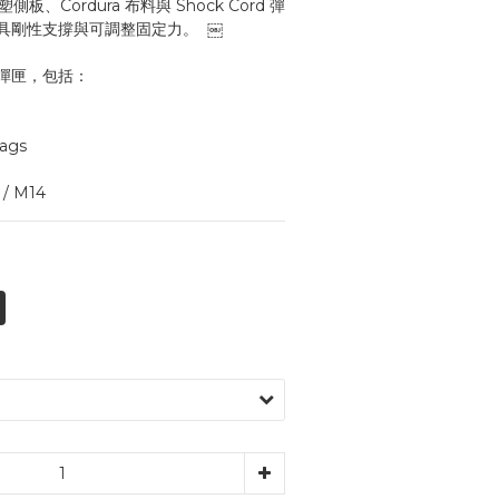
注塑側板、Cordura 布料與 Shock Cord 彈
具剛性支撐與可調整固定力。  ￼
彈匣，包括：
mags
0 / M14