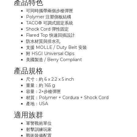
產品特色
可同時攜帶兩個步槍彈匣
Polymer 注塑側板結構
TACO® 可調式固定系統
Shock Cord 彈性固定
Flared Top 快速回插設計
防水材質與排水孔
支援 MOLLE / Duty Belt 安裝
附 HSGI Universal Clips
美國製造 / Berry Compliant
產品規格
尺寸：約 6 x 2.2 x 5 inch
重量：約 165 g
容量：2×步槍彈匣
材質：Polymer + Cordura + Shock Cord
產地：USA
適用族群
軍警戰術單位
射擊訓練玩家
戰術裝備配置