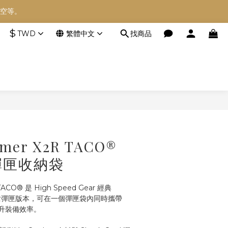
空等。
空等。
$
TWD
繁體中文
找商品
空等。
立即購買
ymer X2R TACO®
彈匣收納袋
TACO® 是 High Speed Gear 經典 
步槍彈匣版本，可在一個彈匣袋內同時攜帶 
升裝備效率。