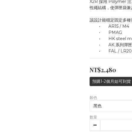
X2R 採用 Polymer 
性繩結構，使彈匣袋兼
該設計能穩定固定多種
	•	AR15 / M4
	•	PMAG
	•	HK steel 
	•	AK 系列彈匣
	•	FAL / LR2
NT$2,480
預購1-2個月始可到貨
顏色
數量