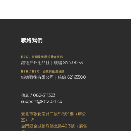
聯絡我們
B2C｜官網零售與消費者服務
鎧德戶外用品社｜統編 87438253
B2B / B2G｜企業與政府採購
鎧德戰術有限公司｜統編 62165580
傳真 / 082-311323
support@ktt2021.co
臺北市敦化南路二段92號4樓（辦公
室） ↗
金門縣金城鎮珠浦北路46-3號（展售