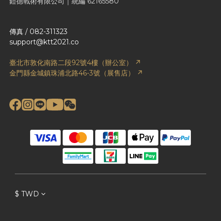
鎧德戰術有限公司｜統編 62165580
傳真 / 082-311323
support@ktt2021.co
臺北市敦化南路二段92號4樓（辦公室） ↗
金門縣金城鎮珠浦北路46-3號（展售店） ↗
$
TWD