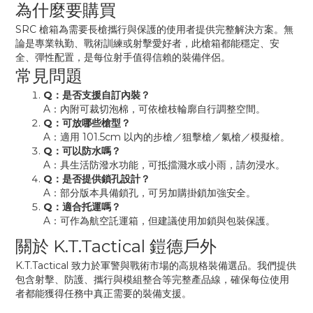
為什麼要購買
SRC 槍箱為需要長槍攜行與保護的使用者提供完整解決方案。無
論是專業執勤、戰術訓練或射擊愛好者，此槍箱都能穩定、安
全、彈性配置，是每位射手值得信賴的裝備伴侶。
常見問題
Q：是否支援自訂內裝？
A：內附可裁切泡棉，可依槍枝輪廓自行調整空間。
Q：可放哪些槍型？
A：適用 101.5cm 以內的步槍／狙擊槍／氣槍／模擬槍。
Q：可以防水嗎？
A：具生活防潑水功能，可抵擋濺水或小雨，請勿浸水。
Q：是否提供鎖孔設計？
A：部分版本具備鎖孔，可另加購掛鎖加強安全。
Q：適合托運嗎？
A：可作為航空託運箱，但建議使用加鎖與包裝保護。
關於 K.T.Tactical 鎧德戶外
K.T.Tactical 致力於軍警與戰術市場的高規格裝備選品。我們提供
包含射擊、防護、攜行與模組整合等完整產品線，確保每位使用
者都能獲得任務中真正需要的裝備支援。