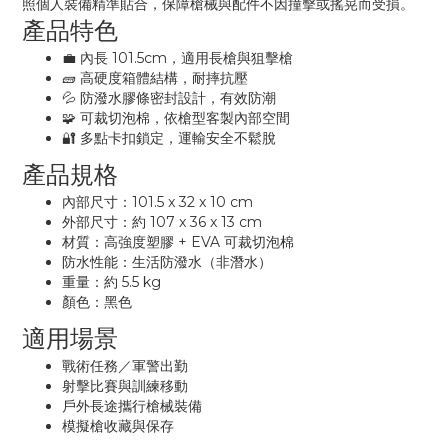
照個人裝備精準貼合，保障槍械與配件不因撞擊或搖晃而受損。
產品特色
💼 內長 101.5cm，適用長槍與狙擊槍
🧱 高硬度箱體結構，耐摔抗壓
💦 防潑水膠條密封設計，有效防潮
🧩 可裁切泡棉，依槍型客製內部空間
🔐 多點卡扣鎖定，運輸安全不鬆脫
產品規格
內部尺寸：101.5 x 32 x 10 cm
外部尺寸：約 107 x 36 x 13 cm
材質：高強度塑膠 + EVA 可裁切泡棉
防水性能：生活防潑水（非潛水）
重量：約 5.5 kg
顏色：黑色
適用場景
戰術任務／軍警出勤
射擊比賽與訓練移動
戶外長途攜行槍械裝備
模擬槍收藏與保存