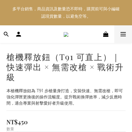
多平台銷售，商品資訊及數量恐不即時，購買前可與小編確
多平台銷售，商品資訊及數量恐不即時，購買前可與小編確
認現貨數量，以避免空等。
認現貨數量，以避免空等。
好東西跟好朋友分享～推薦好友一同享100元購物金！！！
槍機釋放鈕（T91 可直上）｜
多平台銷售，商品資訊及數量恐不即時，購買前可與小編確
快速彈出 × 無需改槍 × 戰術升
認現貨數量，以避免空等。
級
本槍機釋放鈕為 T91 步槍量身打造，安裝快速、無需改槍，即可
強化彈匣更換後的操作流暢度。提升戰術換彈效率，減少反應時
間，適合專業與射擊愛好者升級使用。
NT$450
數量