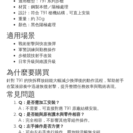
適用槍型：T91 系列步槍
材質：鋼製本體／陽極處理
設計：符合 T91 槍機結構，可直上安裝
重量：約 30g
顏色：黑色陽極處理
適用場景
戰術射擊與快攻換彈
軍警訓練與勤務操作
步槍競技射手改裝
日常升級與維護升級
為什麼要購買
針對 T91 的快拆釋放鈕能大幅減少換彈後的動作流程，幫助射手
在緊湊節奏中迅速恢復射擊，提升整體任務效率與戰術表現。
常見問題
Q：是否需加工安裝？
A：不需要，可直接對應 T91 原廠結構安裝。
Q：是否能與原有護木與零件相容？
A：完全相容，不影響其他零組件操作。
Q：左手操作是否方便？
A：可由左右手進行操作，釋放時流暢無卡頓。