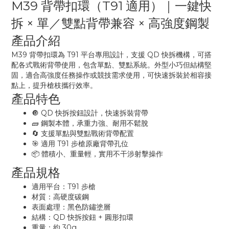
M39 背帶扣環（T91 適用）｜一鍵快
拆 × 單／雙點背帶兼容 × 高強度鋼製
產品介紹
M39 背帶扣環為 T91 平台專用設計，支援 QD 快拆機構，可搭
配各式戰術背帶使用，包含單點、雙點系統。外型小巧但結構堅
固，適合高強度任務操作或競技需求使用，可快速拆裝於相容接
點上，提升槍枝攜行效率。
產品特色
🔘 QD 快拆按鈕設計，快速拆裝背帶
🧱 鋼製本體，承重力強、耐用不鬆脫
🔄 支援單點與雙點戰術背帶配置
🎯 適用 T91 步槍原廠背帶孔位
📦 體積小、重量輕，實用不干涉射擊操作
產品規格
適用平台：T91 步槍
材質：高硬度碳鋼
表面處理：黑色防鏽塗層
結構：QD 快拆按鈕 + 圓形扣環
重量：約 30g