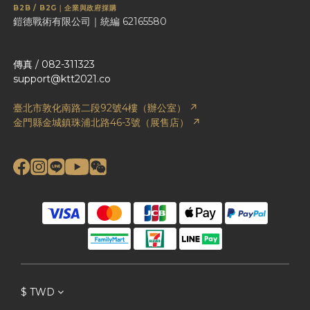
B2B / B2G｜企業與政府採購
鎧德戰術有限公司｜統編 62165580
傳真 / 082-311323
support@ktt2021.co
臺北市敦化南路二段92號4樓（辦公室） ↗
金門縣金城鎮珠浦北路46-3號（展售店） ↗
$
TWD