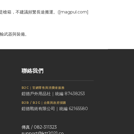
槍箱，不建議頻繁長途搬運。([magpul.com]
運輸武器與裝備。
聯絡我們
B2C｜官網零售與消費者服務
鎧德戶外用品社｜統編 87438253
B2B / B2G｜企業與政府採購
鎧德戰術有限公司｜統編 62165580
傳真 / 082-311323
support@ktt2021.co