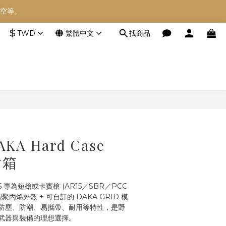
空等。
空等。
$
TWD
繁體中文
找商品
空等。
立即購買
AKA Hard Case
槍箱
C35 專為短槍或卡賓槍 (AR15／SBR／PCC 
丙烯外殼 + 可自訂的 DAKA GRID 模
防塵、防潮、易攜帶、耐用等特性，是野
武器與裝備的理想選擇。