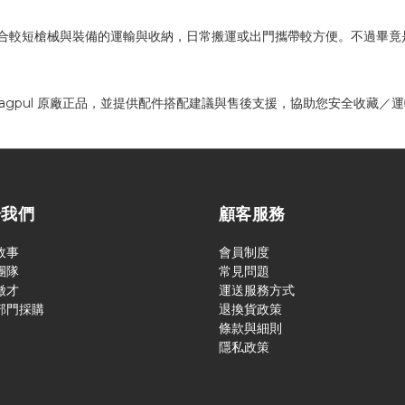
較輕，適合較短槍械與裝備的運輸與收納，日常搬運或出門攜帶較方便。不過畢竟是
agpul 原廠正品，並提供配件搭配建議與售後支援，協助您安全收藏／
於我們
顧客服務
故事
會員制度
團隊
常見問題
徵才
運送服務方式
部門採購
退換貨政策
條款與細則
隱私政策