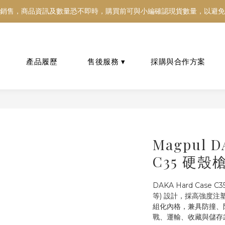
銷售，商品資訊及數量恐不即時，購買前可與小編確認現貨數量，以避免
銷售，商品資訊及數量恐不即時，購買前可與小編確認現貨數量，以避免
好東西跟好朋友分享～推薦好友一同享100元購物金！！！
銷售，商品資訊及數量恐不即時，購買前可與小編確認現貨數量，以避免
Magpul D
C35 硬殼
DAKA Hard Case 
等) 設計，採高強度注塑聚
組化內格，兼具防撞、
戰、運輸、收藏與儲存