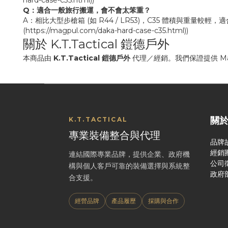
hard-case-c35.html))
Q：適合一般旅行搬運，會不會太笨重？
A：相比大型步槍箱 (如 R44 / LR53)，C35 體積與重量
(https://magpul.com/daka-hard-case-c35.html))
關於 K.T.Tactical 鎧德戶外
本商品由
K.T.Tactical 鎧德戶外
代理／經銷。我們保證提供 M
關
K.T.TACTICAL
專業裝備整合與代理
品牌
經銷
連結國際專業品牌，提供企業、政府機
公司
構與個人客戶可靠的裝備選擇與系統整
政府
合支援。
經營品牌
產品履歷
採購與合作