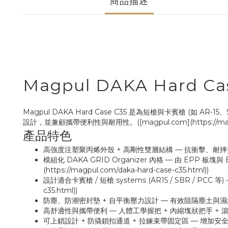
商品描述
Magpul DAKA Hard C
Magpul DAKA Hard Case C35 是為短槍與卡賓槍 (
設計，並兼顧攜帶便利性與耐用性。([magpul.com](https://magpul.
產品特色
高強度注塑聚丙烯外殼 + 高剛性雙層結構 — 抗衝擊、耐摔落，適合長期運輸
模組化 DAKA GRID Organizer 內格 — 由 E
(https://magpul.com/daka-hard-case-c35.html))
設計適合卡賓槍 / 短槍 systems (AR15 / SBR / PCC 等) — 
c35.html))
防塵、防潮密封墊 + 自平衡壓力設計 — 有效阻隔塵土與濕氣，保護內部武器
高舒適性與攜帶便利 — 人體工學握把 + 內縮塊狀把手 + 滾輪設計，裝滿
可上鎖設計 + 防撬鎖扣通道 + 拉鍊束帶固定區 — 增加安全性，防止未經授