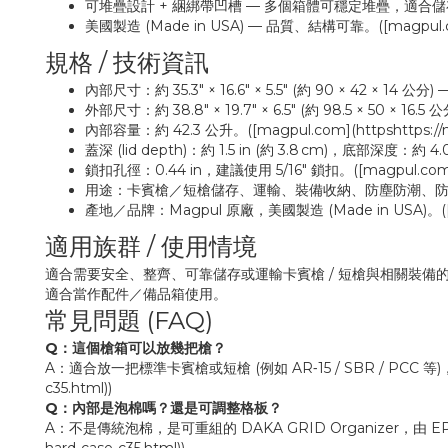
可堆疊設計 + 綑綁帶凹槽 — 多個箱體可穩定堆疊，適合儲存室或武器庫管理。
美國製造 (Made in USA) — 品質、結構可靠。([magpul.com](
規格 / 技術資訊
內部尺寸：約 35.3″ × 16.6″ × 5.5″ (約 90 × 42 × 14 公分
外部尺寸：約 38.8″ × 19.7″ × 6.5″ (約 98.5 × 50 × 16.5 公
內部容量：約 42.3 公升。([magpul.com](httpshttps://mag
蓋深 (lid depth)：約 1.5 in (約 3.8 cm)，底部深度：約 4.0 in
鎖扣孔徑：0.44 in，建議使用 5/16″ 鎖扣。([magpul.com](htt
用途：卡賓槍／短槍儲存、運輸、裝備收納、防塵防潮、防撞、防撬武器箱。([
產地／品牌：Magpul 原廠，美國製造 (Made in USA)。([magpul
適用族群 / 使用情境
適合需要安全、整齊、可靠儲存或運輸卡賓槍 / 短槍與相關裝備
適合當作配件／備品箱使用。
常見問題 (FAQ)
Q：這個槍箱可以放幾把槍？
A：適合放一把標準卡賓槍或短槍 (例如 AR‑15 / SBR / PCC 等)
c35.html))
Q：內部是泡棉嗎？還是可調整格板？
A：不是傳統泡棉，是可重組的 DAKA GRID Organizer，由 EP