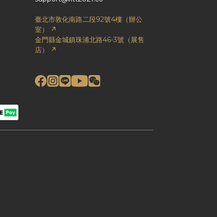
臺北市敦化南路二段92號4樓（辦公
室） ↗
金門縣金城鎮珠浦北路46-3號（展售
店） ↗