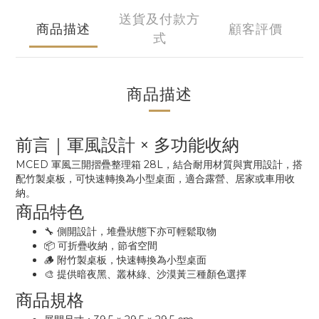
送貨及付款方
商品描述
顧客評價
式
商品描述
前言｜軍風設計 × 多功能收納
MCED 軍風三開摺疊整理箱 28L，結合耐用材質與實用設計，搭
配竹製桌板，可快速轉換為小型桌面，適合露營、居家或車用收
納。
商品特色
🔧 側開設計，堆疊狀態下亦可輕鬆取物
📦 可折疊收納，節省空間
🪵 附竹製桌板，快速轉換為小型桌面
🎨 提供暗夜黑、叢林綠、沙漠黃三種顏色選擇
商品規格