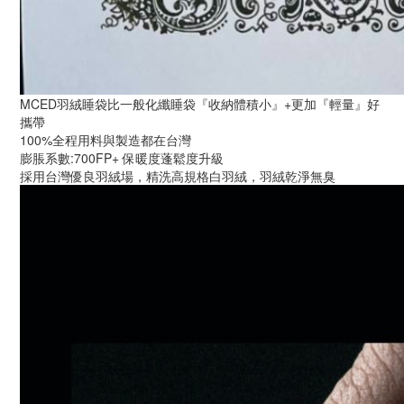
MCED羽絨睡袋比一般化纖睡袋『收納體積小』+更加『輕量』好
攜帶
100%全程用料與製造都在台灣
膨脹系數:700FP+ 保暖度蓬鬆度升級
採用台灣優良羽絨場，精洗高規格白羽絨，羽絨乾淨無臭