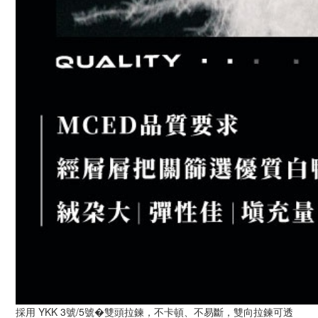
採用 YKK 3號/5號�雙頭拉鍊，不卡頓、不易斷，雙向拉鍊可透