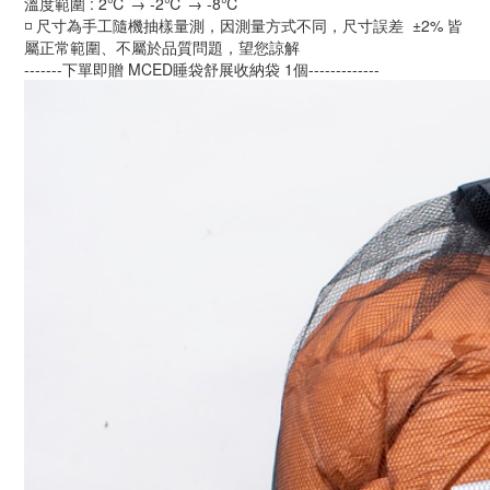
溫度範圍 : 2℃ → -2℃ → -8℃
◽️ 尺寸為手工隨機抽樣量測，因測量方式不同，尺寸誤差  ±2% 皆
屬正常範圍、不屬於品質問題，望您諒解
-------下單即贈 MCED睡袋舒展收納袋 1個-------------