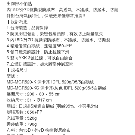
出腳部不怕熱
內15D/外7D抗撕裂防絨布，高透氣、不跑絨、防潑水、防潮
針對台灣氣候特性，保暖效果佳非常推薦!!
▍設計巧思
1.台灣製造，品質保障
2.防風羽絨領圍，緊密包裹頸部，有效防止熱量散失
3.內15D/外7D 抗撕裂防絨布，不跑絨、防潑水、防撕裂
4.精選優質白鵝絨，蓬鬆度850+FP
5.領口魔鬼氈設計，防止拉鍊下滑
6.雙向YKK 3號拉鍊，可以自由開合
7.立體拼接設計，加大腳部伸展空間
▍規格尺寸
型號：
MD-MGR520-K 深卡其 IDFL 520g/95/5白鵝絨
MD-MGR520-KG 深卡其/灰色 IDFL 520g/95/5白鵝絨
展開尺寸 : 200 × 80 × 55 cm
收納尺寸 : 31 × Ø17 cm
羽絨 : 日規JIS精選白鵝絨 (羽絨95%、小羽毛5%)
膨脹系數 : 850+FP
充絨重量 : 520g
睡袋總重 : 790g
布料 : 內15D / 外7D 抗撕裂尼龍布