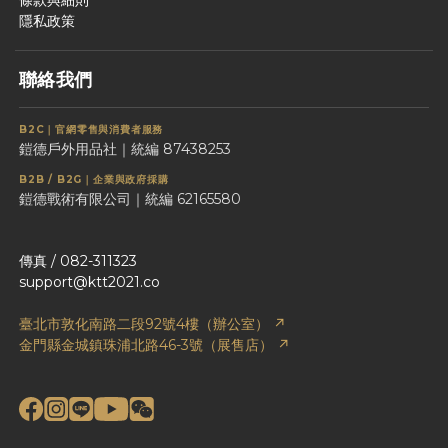
條款與細則
隱私政策
聯絡我們
B2C｜官網零售與消費者服務
鎧德戶外用品社｜統編 87438253
B2B / B2G｜企業與政府採購
鎧德戰術有限公司｜統編 62165580
傳真 / 082-311323
support@ktt2021.co
臺北市敦化南路二段92號4樓（辦公室） ↗
金門縣金城鎮珠浦北路46-3號（展售店） ↗