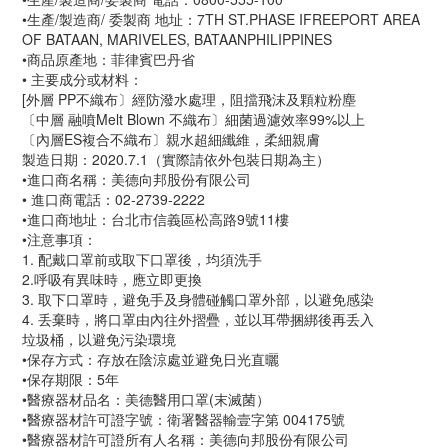
•生產/製造商/ 委製商 地址：7TH ST.PHASE IFREEPORT AREA 
OF BATAAN, MARIVELES, BATAANPHILIPPINES
•商品原產地：菲律賓巴丹省
• 主要成分或材料：
[外層 PP不織布〕經防潑水處理，阻擋飛沫及顆粒粉塵
〔中層 融噴Melt Blown 不織布〕細菌過濾效率99%以上
〔內層ES複合不織布〕親水超細纖維，柔細親膚
製造日期：2020.7.1（實際請依外包裝日期為主）
•進口商名稱：美德向邦股份有限公司
• 進口商電話：02-2739-2222
•進口商地址：台北市信義區松高路9號11樓
•注意事項：
1. 配戴口罩前或取下口罩後，均須洗手
2.呼吸有異味時，應立即更換
3. 取下口罩時，避免手及身體碰觸口罩外部，以避免感染
4. 丢棄時，將口罩由內往外摺疊，並以耳帶捆綁後再丢入
垃圾桶，以避免污染環境
•保存方式：存放在陰涼處並避免日光直曬
•保存期限：5年
•醫療器材品名：美德醫用口罩(末滅菌）
•醫療器材許可證字號：衛署醫器輸壹字第 004175號
•醫療器材許可證所有人名稱：美德向邦股份有限公司