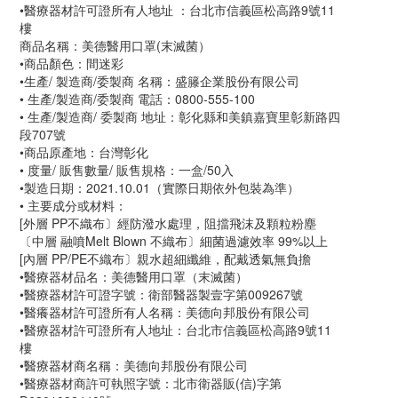
•醫療器材許可證所有人地址 ：台北市信義區松高路9號11
樓
商品名稱：美德醫用口罩(末滅菌）
•商品顏色：間迷彩
•生產/ 製造商/委製商 名稱：盛籐企業股份有限公司
• 生產/製造商/委製商 電話：0800-555-100
• 生產/製造商/ 委製商 地址：彰化縣和美鎮嘉寶里彰新路四
段707號
•商品原產地：台灣彰化
• 度量/ 販售數量/ 販售規格：一盒/50入
•製造日期：2021.10.01（實際日期依外包裝為準）
• 主要成分或材料：
[外層 PP不織布〕經防潑水處理，阻擋飛沫及顆粒粉塵
〔中層 融噴Melt Blown 不織布〕細菌過濾效率 99%以上
[內層 PP/PE不織布〕親水超細纖維，配戴透氣無負擔
•醫療器材品名：美德醫用口罩（末滅菌）
•醫療器材許可證字號：衛部醫器製壹字第009267號
•醫癢器材許可證所有人名稱：美德向邦股份有限公司
•醫療器材許可證所有人地址：台北市信義區松高路9號11
樓
•醫療器材商名稱：美德向邦股份有限公司
•醫療器材商許可執照字號：北市衛器販(信)字第