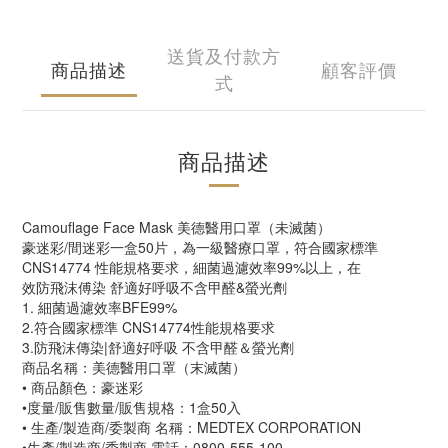
送貨及付款方
商品描述
顧客評價
式
商品描述
Camouflage Face Mask 美德醫用口罩（未滅菌）
豪迷彩/間迷彩一盒50片，為一級醫療口罩，符合國家標準
CNS14774 性能規格要求，細菌過濾效率99%以上，在
效防飛沫傅染 舒適好呼吸不含甲醛&螢光劑
1. 細菌過濾效率BFE99%
2.符合國家標準 CNS14774性能規格要求
3.防飛沫傳染|舒適好呼吸 不含甲醛＆螢光劑
商品名稱：美德醫用口罩（末滅菌）
• 商品顏色：豪迷彩
•度量/販售數量/販售規格：1盒50入
• 生產/製造商/委製商 名稱：MEDTEX CORPORATION
•生產/製造商/委製商 電話：0800-555-100