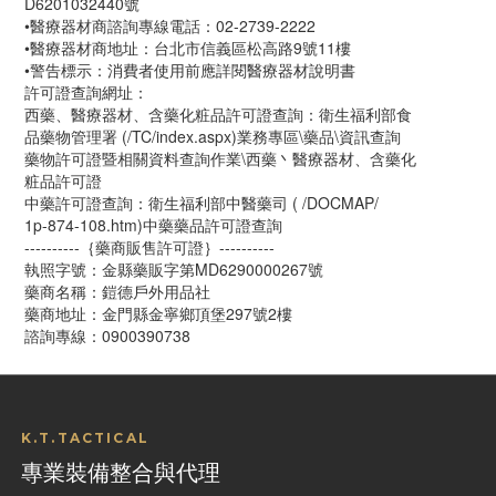
D6201032440號
•醫療器材商諮詢專線電話：02-2739-2222
•醫療器材商地址：台北市信義區松高路9號11樓
•警告標示：消費者使用前應詳閱醫療器材說明書
許可證查詢網址：
西藥、醫療器材、含藥化粧品許可證查詢：衛生福利部食
品藥物管理署 (/TC/index.aspx)業務專區\藥品\資訊查詢
藥物許可證暨相關資料查詢作業\西藥丶醫療器材、含藥化
粧品許可證
中藥許可證查詢：衛生福利部中醫藥司 ( /DOCMAP/
1p-874-108.htm)中藥藥品許可證查詢
----------｛藥商販售許可證｝----------
執照字號：金縣藥販字第MD6290000267號
藥商名稱：鎧德戶外用品社
藥商地址：金門縣金寧鄉頂堡297號2樓
諮詢專線：0900390738 
K.T.TACTICAL
專業裝備整合與代理