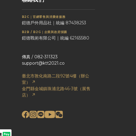
B2C｜官網零售與消費者服務
鎧德戶外用品社｜統編 87438253
B2B / B2G｜企業與政府採購
鎧德戰術有限公司｜統編 62165580
傳真 / 082-311323
support@ktt2021.co
臺北市敦化南路二段92號4樓（辦公
室） ↗
金門縣金城鎮珠浦北路46-3號（展售
店） ↗