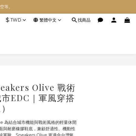
空等。
空等。
$
TWD
繁體中文
找商品
空等。
立即購買
eakers Olive 戰術
市EDC｜軍風穿搭
適）
s Olive 為結合城市機能與戰術風格的輕量休閒
面與耐磨橡膠鞋底，兼顧舒適性、機動性
，Sneakers Olive 更適合台灣氣