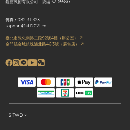
鎧德戰術有限公司｜統編 62165580
傳真 / 082-311323
support@ktt2021.co
臺北市敦化南路二段92號4樓（辦公室） ↗
金門縣金城鎮珠浦北路46-3號（展售店） ↗
$
TWD