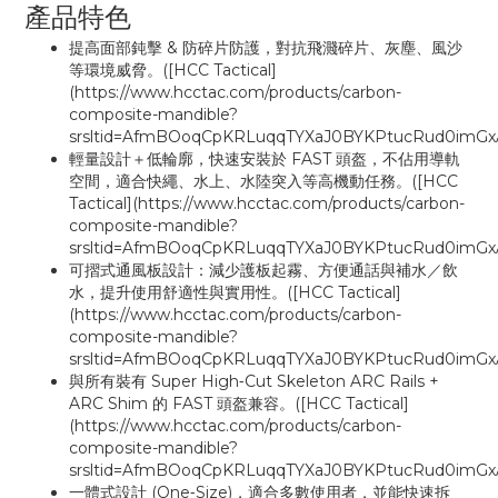
產品特色
提高面部鈍擊 & 防碎片防護，對抗飛濺碎片、灰塵、風沙
等環境威脅。([HCC Tactical]
(https://www.hcctac.com/products/carbon-
composite-mandible?
srsltid=AfmBOoqCpKRLuqqTYXaJ0BYKPtucRud0imGxA6
輕量設計＋低輪廓，快速安裝於 FAST 頭盔，不佔用導軌
空間，適合快繩、水上、水陸突入等高機動任務。([HCC
Tactical](https://www.hcctac.com/products/carbon-
composite-mandible?
srsltid=AfmBOoqCpKRLuqqTYXaJ0BYKPtucRud0imGxA6
可摺式通風板設計：減少護板起霧、方便通話與補水／飲
水，提升使用舒適性與實用性。([HCC Tactical]
(https://www.hcctac.com/products/carbon-
composite-mandible?
srsltid=AfmBOoqCpKRLuqqTYXaJ0BYKPtucRud0imGxA6
與所有裝有 Super High‑Cut Skeleton ARC Rails +
ARC Shim 的 FAST 頭盔兼容。([HCC Tactical]
(https://www.hcctac.com/products/carbon-
composite-mandible?
srsltid=AfmBOoqCpKRLuqqTYXaJ0BYKPtucRud0imGxA6
一體式設計 (One‑Size)，適合多數使用者，並能快速拆