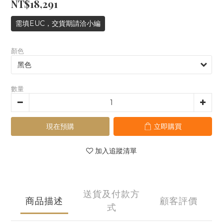
NT$18,291
需填EUC，交貨期請洽小編
顏色
數量
現在預購
立即購買
加入追蹤清單
送貨及付款方
商品描述
顧客評價
式