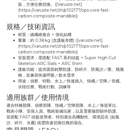
裝，方便任務切換。([Varuste.net]
(https://varuste.net/zh/p102177/ops-core-fast-
carbon-composite-mandible))
規格／技術資訊
材質：碳纖維複合 + 強化結構
重量：約 0.38 kg (含護板本體) ([varuste.net]
(https://varuste.net/zh/p102177/ops-core-fast-
carbon-composite-mandible))
安裝需求：需搭配 FAST 系列頭盔 + Super High‑Cut
Skeleton ARC Rails + ARC Shim
護板功能：提供面部鈍擊防護、防碎片、防風沙／塵、飛濺
物，並兼容快速呼吸／飲水需求
用途：偵察、特勤、水上／快速插入、快繩／空降／登繩、
水陸任務、戰術行動、訓練等
適用族群／使用情境
適合特種部隊、偵察部隊、快繩／空降部隊、水上／海巡單位、
戰術小隊、安保人員、戰術裝備玩家，以及需要臉部額外防護、
並搭配 FAST 頭盔使用者。特別適合高機動性、環境惡劣 (如風
沙、碎片、水霧) 或需快速切換任務的場合。