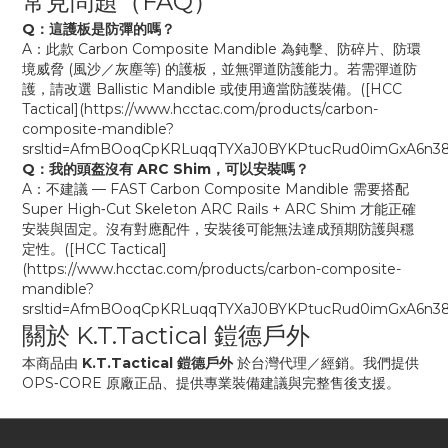
常見問題（FAQ）
Q：這護板是防彈的嗎？
A：此款 Carbon Composite Mandible 為鈍擊、防碎片、防環
境威脅 (風沙／灰塵等) 的護板，並無彈道防護能力。若需彈道防
護，請改選 Ballistic Mandible 或使用適當防護裝備。([HCC
Tactical](https://www.hcctac.com/products/carbon-
composite-mandible?
srsltid=AfmBOoqCpKRLuqqTYXaJ0BYKPtucRud0imGxA6n38z
Q：我的頭盔沒有 ARC Shim，可以安裝嗎？
A：不建議 — FAST Carbon Composite Mandible 需要搭配
Super High‑Cut Skeleton ARC Rails + ARC Shim 才能正確
安裝與固定。沒有對應配件，安裝後可能無法達成預期防護與穩
定性。([HCC Tactical]
(https://www.hcctac.com/products/carbon-composite-
mandible?
srsltid=AfmBOoqCpKRLuqqTYXaJ0BYKPtucRud0imGxA6n38z
關於 K.T.Tactical 鎧德戶外
本商品由
K.T.Tactical 鎧德戶外
於台灣代理／經銷。我們提供
OPS‑CORE 原廠正品、提供專業裝備建議與完整售後支援。