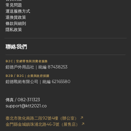
常見問題
運送服務方式
退換貨政策
條款與細則
隱私政策
聯絡我們
B2C｜官網零售與消費者服務
鎧德戶外用品社｜統編 87438253
B2B / B2G｜企業與政府採購
鎧德戰術有限公司｜統編 62165580
傳真 / 082-311323
support@ktt2021.co
臺北市敦化南路二段92號4樓（辦公室） ↗
金門縣金城鎮珠浦北路46-3號（展售店） ↗