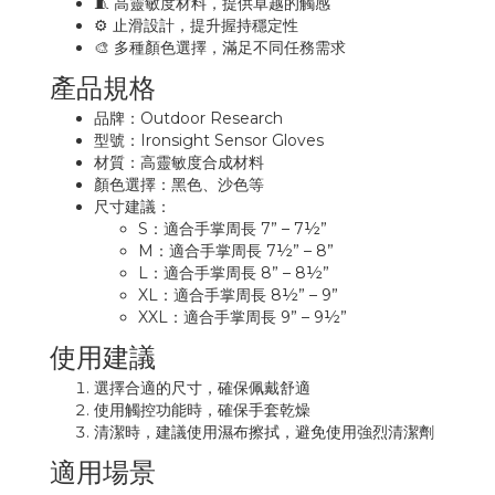
🧵 高靈敏度材料，提供卓越的觸感
⚙️ 止滑設計，提升握持穩定性
🎨 多種顏色選擇，滿足不同任務需求
產品規格
品牌：Outdoor Research
型號：Ironsight Sensor Gloves
材質：高靈敏度合成材料
顏色選擇：黑色、沙色等
尺寸建議：
S：適合手掌周長 7” – 7½”
M：適合手掌周長 7½” – 8”
L：適合手掌周長 8” – 8½”
XL：適合手掌周長 8½” – 9”
XXL：適合手掌周長 9” – 9½”
使用建議
選擇合適的尺寸，確保佩戴舒適
使用觸控功能時，確保手套乾燥
清潔時，建議使用濕布擦拭，避免使用強烈清潔劑
適用場景