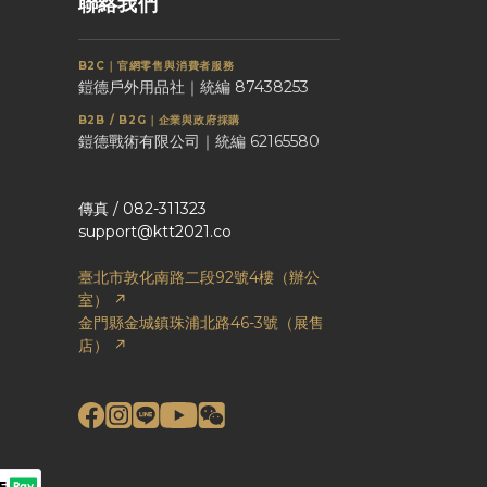
聯絡我們
B2C｜官網零售與消費者服務
鎧德戶外用品社｜統編 87438253
B2B / B2G｜企業與政府採購
鎧德戰術有限公司｜統編 62165580
傳真 / 082-311323
support@ktt2021.co
臺北市敦化南路二段92號4樓（辦公
室） ↗
金門縣金城鎮珠浦北路46-3號（展售
店） ↗