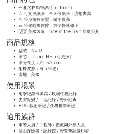
✏ 粗芯自動筆設計（1.1mm）
💧 可於濕紙張、全天候紙張上流暢書寫
🔩 筆身抗摔耐壓，耐用度高
🧽 筆尾附橡皮擦，方便快速修正
🇺🇸 美國製造，Rite in the Rain 原廠筆具
商品規格
型號：No.13
筆芯：1.1mm HB（可更換）
筆身長度：約 13.7 cm
附橡皮擦：有（筆尾）
產地：美國
使用場景
射擊紀錄卡填寫 / 現場任務記錄
災害應變 / 工地記錄 / 野外勘查
EDC 戰術筆記 / 任務規劃筆記
適用族群
軍警人員 / 工程師 / 搜救與外勤人員
登山探險者 / 記錄控 / 野營筆記愛用者