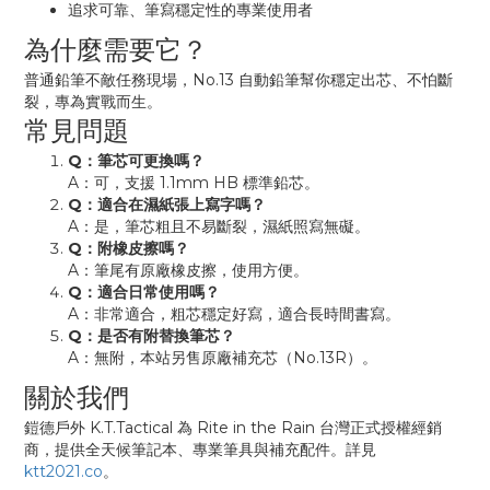
追求可靠、筆寫穩定性的專業使用者
為什麼需要它？
普通鉛筆不敵任務現場，No.13 自動鉛筆幫你穩定出芯、不怕斷
裂，專為實戰而生。
常見問題
Q：筆芯可更換嗎？
A：可，支援 1.1mm HB 標準鉛芯。
Q：適合在濕紙張上寫字嗎？
A：是，筆芯粗且不易斷裂，濕紙照寫無礙。
Q：附橡皮擦嗎？
A：筆尾有原廠橡皮擦，使用方便。
Q：適合日常使用嗎？
A：非常適合，粗芯穩定好寫，適合長時間書寫。
Q：是否有附替換筆芯？
A：無附，本站另售原廠補充芯（No.13R）。
關於我們
鎧德戶外 K.T.Tactical 為 Rite in the Rain 台灣正式授權經銷
商，提供全天候筆記本、專業筆具與補充配件。詳見
ktt2021.co
。