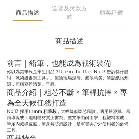
送貨及付款方
商品描述
顧客評價
式
商品描述
前言｜鉛筆，也能成為戰術裝備
你以為鉛筆只是學生用品？Rite in the Rain No.13 告訴你什麼
叫「戰術級書寫工具」。無論現場濕滑、氣候惡劣、筆記紙張潮
濕，照樣寫得清楚、牢靠。
商品介紹｜粗芯不斷 × 筆桿抗摔 × 專
為全天候任務打造
No.13 採用
1.1mm 粗筆芯
，大幅降低斷芯風險，適用於濕紙、風
雨環境或工地粗糙材質上書寫。整支筆由耐衝擊工程塑料製成，
筆尾內藏橡皮擦，筆身具防滑設計，是軍警與戶外使用者的必備
工具。
商品特色