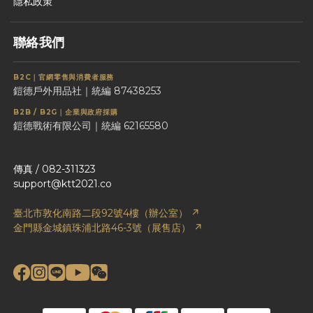
隱私政策
聯絡我們
B2C｜官網零售與消費者服務
鎧德戶外用品社｜統編 87438253
B2B / B2G｜企業與政府採購
鎧德戰術有限公司｜統編 62165580
傳真 / 082-311323
support@ktt2021.co
臺北市敦化南路二段92號4樓（辦公室） ↗
金門縣金城鎮珠浦北路46-3號（展售店） ↗