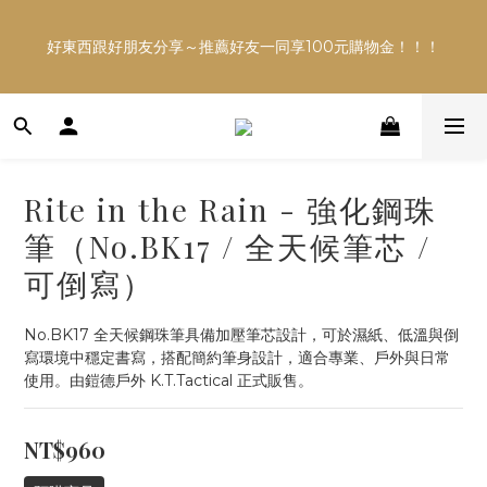
多平台銷售，商品資訊及數量恐不即時，購買前可與小編確
好東西跟好朋友分享～推薦好友一同享100元購物金！！！
認現貨數量，以避免空等。
多平台銷售，商品資訊及數量恐不即時，購買前可與小編確
認現貨數量，以避免空等。
Rite in the Rain - 強化鋼珠
筆（No.BK17 / 全天候筆芯 /
可倒寫）
No.BK17 全天候鋼珠筆具備加壓筆芯設計，可於濕紙、低溫與倒
寫環境中穩定書寫，搭配簡約筆身設計，適合專業、戶外與日常
使用。由鎧德戶外 K.T.Tactical 正式販售。
NT$960