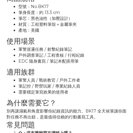
型號：No.BK17
筆身長度：約 13.3 cm
筆芯：黑色油性（加壓設計）
材質：工程塑料筆殼＋金屬筆夾
產地：美國
使用場景
軍警巡邏任務 / 射擊紀錄筆記
戶外調查筆記 / 工程查核 / 行程紀錄
EDC 隨身書寫 / 筆記本配搭用筆
適用族群
軍警人員 / 戰術教官 / 戶外工作者
筆記控 / 野營玩家 / 專業紀錄人員
需要穩定筆寫效果的使用者
為什麼需要它？
別再讓濕氣和角度影響你紀錄資訊的能力。BK17 全天候筆讓你面
對任務不再出錯，是最值得信賴的行動書寫工具。
常見問題