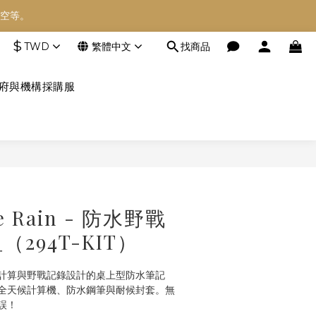
空等。
空等。
$
TWD
繁體中文
找商品
空等。
府與機構採購服
立即購買
the Rain - 防水野戰
294T-KIT）
計算與野戰記錄設計的桌上型防水筆記
全天候計算機、防水鋼筆與耐候封套。無
誤！