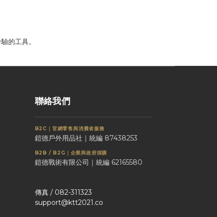
場考驗的工具。
聯絡我們
B2C｜官網零售與消費者服務
鎧德戶外用品社｜統編 87438253
B2B / B2G｜企業與政府採購
鎧德戰術有限公司｜統編 62165580
傳真 / 082-311323
support@ktt2021.co