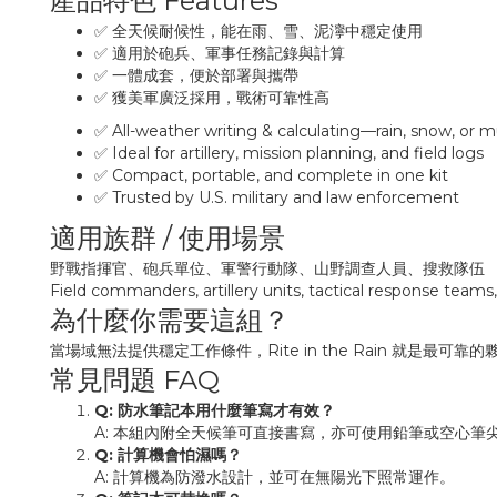
產品特色 Features
✅ 全天候耐候性，能在雨、雪、泥濘中穩定使用
✅ 適用於砲兵、軍事任務記錄與計算
✅ 一體成套，便於部署與攜帶
✅ 獲美軍廣泛採用，戰術可靠性高
✅ All-weather writing & calculating—rain, snow, or 
✅ Ideal for artillery, mission planning, and field logs
✅ Compact, portable, and complete in one kit
✅ Trusted by U.S. military and law enforcement
適用族群 / 使用場景
野戰指揮官、砲兵單位、軍警行動隊、山野調查人員、搜救隊伍
Field commanders, artillery units, tactical response teams
為什麼你需要這組？
當場域無法提供穩定工作條件，Rite in the Rain 就
常見問題 FAQ
Q: 防水筆記本用什麼筆寫才有效？
A: 本組內附全天候筆可直接書寫，亦可使用鉛筆或空心筆
Q: 計算機會怕濕嗎？
A: 計算機為防潑水設計，並可在無陽光下照常運作。