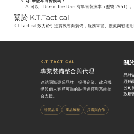
Q: 筆記本可替換嗎？
A: 可以，Rite in the Rain 有單售替換本（型號 294T）。
關於 K.T.Tactical
K.T.Tactical 致力於引進實戰導向裝備，服務軍警、搜救與
關
K.T.TACTICAL
專業裝備整合與代理
品牌
經銷
連結國際專業品牌，提供企業、政府機
公司
構與個人客戶可靠的裝備選擇與系統整
政府
合支援。
經營品牌
產品履歷
採購與合作