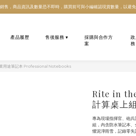
銷售，商品資訊及數量恐不即時，購買前可與小編確認現貨數量，以避免
銷售，商品資訊及數量恐不即時，購買前可與小編確認現貨數量，以避免
好東西跟好朋友分享～推薦好友一同享100元購物金！！！
銷售，商品資訊及數量恐不即時，購買前可與小編確認現貨數量，以避免
政
會員制度與專屬回饋
抗彈板履歷查詢 Ballistic
Membership Benefits
Plate Passport
務
業用途筆記本 Professional Notebooks
Rite in 
計算桌上組（
專為現場指揮官、砲兵
組，內含防水筆記本、
懼泥濘雨雪，記錄零失