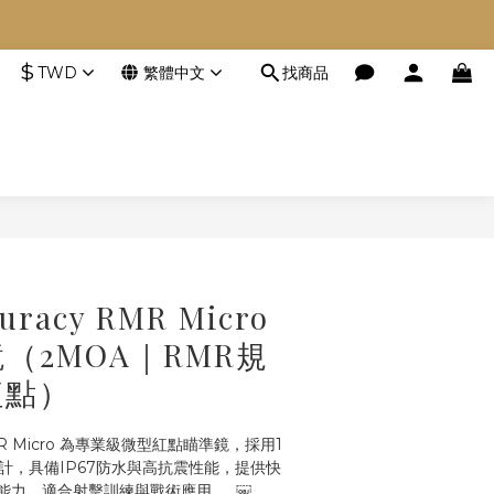
空等。
$
TWD
繁體中文
找商品
空等。
立即購買
uracy RMR Micro
（2MOA｜RMR規
紅點）
RMR Micro 為專業級微型紅點瞄準鏡，採用1
計，具備IP67防水與高抗震性能，提供快
能力，適合射擊訓練與戰術應用。  ￼