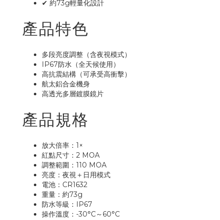
✔ 約73g輕量化設計
產品特色
多段亮度調整（含夜視模式）
IP67防水（全天候使用）
高抗震結構（可承受高衝擊）
航太鋁合金機身
高透光多層鍍膜鏡片
產品規格
放大倍率：1×
紅點尺寸：2 MOA
調整範圍：110 MOA
亮度：夜視＋日用模式
電池：CR1632
重量：約73g
防水等級：IP67
操作溫度：-30°C～60°C