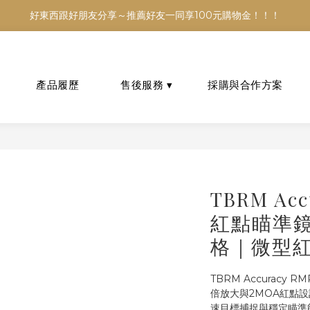
銷售，商品資訊及數量恐不即時，購買前可與小編確認現貨數量，以避免
好東西跟好朋友分享～推薦好友一同享100元購物金！！！
銷售，商品資訊及數量恐不即時，購買前可與小編確認現貨數量，以避免
TBRM Acc
紅點瞄準鏡
格｜微型
TBRM Accuracy 
倍放大與2MOA紅點設
速目標捕捉與穩定瞄準