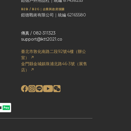
鎧德戶外用品社｜統編 87438253
B2B / B2G｜企業與政府採購
鎧德戰術有限公司｜統編 62165580
傳真 / 082-311323
support@ktt2021.co
臺北市敦化南路二段92號4樓（辦公
室） ↗
金門縣金城鎮珠浦北路46-3號（展售
店） ↗